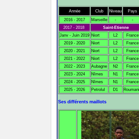
Année
Club
Niveau
Pays
2016 - 2017
Marseille
-
-
2017 - 2018
Saint-Etienne
Janv - Juin 2019
Niort
L2
France
2019 - 2020
Niort
L2
France
2020 - 2021
Niort
L2
France
2021 - 2022
Niort
L2
France
2022 - 2023
Aubagne
N2
France
2023 - 2024
Nîmes
N1
France
2024 - 2025
Nîmes
N1
France
2025 - 2026
Petrolul
D1
Rouman
Ses différents maillots