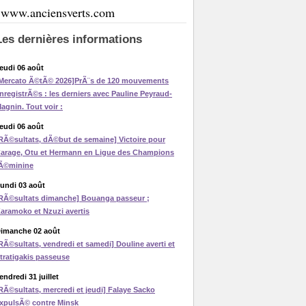
www.anciensverts.com
Les dernières informations
eudi 06 août
Mercato Ã©tÃ© 2026]PrÃ¨s de 120 mouvements
nregistrÃ©s : les derniers avec Pauline Peyraud-
agnin. Tout voir :
eudi 06 août
RÃ©sultats, dÃ©but de semaine] Victoire pour
arage, Otu et Hermann en Ligue des Champions
Ã©minine
undi 03 août
RÃ©sultats dimanche] Bouanga passeur ;
aramoko et Nzuzi avertis
imanche 02 août
RÃ©sultats, vendredi et samedi] Douline averti et
tratigakis passeuse
endredi 31 juillet
RÃ©sultats, mercredi et jeudi] Falaye Sacko
xpulsÃ© contre Minsk