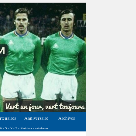
rtenaires
Anniversaire
Archives
W
X
Y
Z
féminines
entraîneurs
-
-
-
-
-