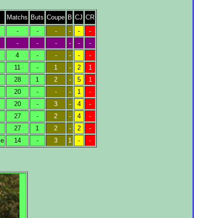
Matchs
Buts
Coupe
B
CJ
CR
-
-
-
-
-
-
-
-
-
-
-
-
4
-
-
-
-
-
11
-
1
-
2
1
28
1
2
-
5
1
20
-
-
-
1
-
20
-
3
-
4
-
27
-
2
-
4
-
27
1
2
-
2
-
ie
14
-
3
1
-
-