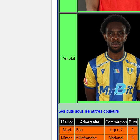
Petrolul
Ses buts sous les autres couleurs
Maillot
Adversaire
Compétition
Buts
Niort
Pau
Ligue 2
1
Nîmes
Villefranche
National
1