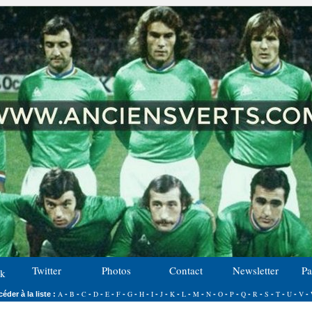
Twitter
Photos
Contact
Newsletter
Pa
k
A
B
C
D
E
F
G
H
I
J
K
L
M
N
O
P
Q
R
S
T
U
V
éder à la liste :
-
-
-
-
-
-
-
-
-
-
-
-
-
-
-
-
-
-
-
-
-
-