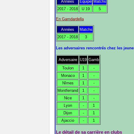
Années
Equipe
Matchs
2017 - 2018
U 19
5
En Gamdardella
Années
Matchs
2017 - 2018
3
Les adversaires rencontrés chez les jeune
Adversaire
U19
Gamb
Toulon
1
-
Monaco
1
-
Nîmes
1
-
Montferrand
1
-
Nice
1
-
Lyon
-
1
Dijon
-
1
Ajaccio
-
1
Le détail de sa carrière en clubs