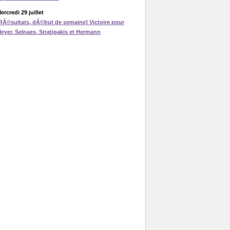
ercredi 29 juillet
RÃ©sultats, dÃ©but de semaine] Victoire pour
eyer, Selnaes, Stratigakis et Hermann