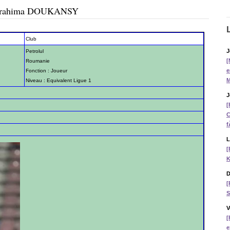
rt Brahima DOUKANSY
Club
J
Petrolul
[
Roumanie
e
Fonction : Joueur
M
Niveau : Equivalent Ligue 1
J
[
C
f
L
[
K
D
[
S
V
[
e