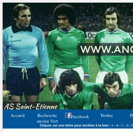
Accueil
Recherche
Twitter
P
Facebook
ancien Vert
A
B
C
D
Cliquez sur une lettre pour accéder à la liste :
-
-
-
-