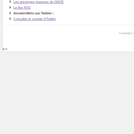
Les anciennes joueuses de l'ASSE
Le flux RSS
AnciensVerts sur Twitter :
Consulter le compte X/Twitter
Copyright 
a n