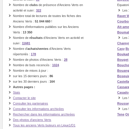
Nombre de
clubs
de présence d'Anciens Verts en
Equatori
activité et suivi :
322
Les
Nombre total de lectures de toutes les fiches des
Ravet
W
Anciens Verts :
51 044 660
!
Courbo
Nombre d'informations publiées sur les Anciens
Ait-ame
Verts :
13 350
Boumal
Nombre de
résultats
d'Anciens Verts en activité et
Les
suivi :
11681
Charey
Nombre d'
achats/ventes
d'Anciens Verts
Casy
Bo
répertoriés :
178
Boukad
Nombre de photos d'Anciens Verts :
28
Bouget
Nombre de buts recencés :
1024
Boucho
Nombre de mises à jour :
Bouan
sur les 15 derniers jours :
86
Bosqui
sur les 30 derniers jours :
164
Castell
Autres pages :
Cassar
Stats
Casado
Contacter le site
Les 5
Consulter les partenaires
Rousse
Consulter les informations archivées
Les 
Rechercher dans les informations archivées
Tene
O
Des photos d'anciens Verts
Tous les anciens Verts buteurs en Ligue1/D1