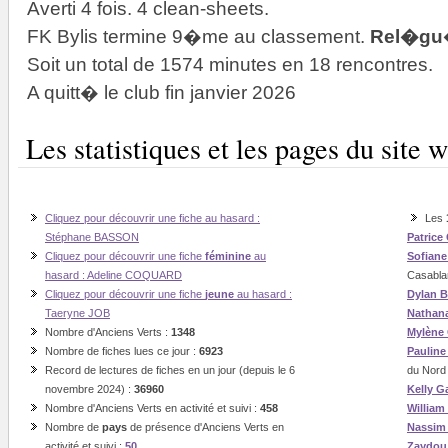
Averti 4 fois. 4 clean-sheets.
FK Bylis termine 9�me au classement.
Rel�g
Soit un total de 1574 minutes en 18 rencontres.
A quitt� le club fin janvier 2026
Les statistiques et les pages du sit
Cliquez pour découvrir une fiche au hasard :
Les
Stéphane BASSON
Patrice
Cliquez pour découvrir une fiche
féminine
au
Sofian
hasard : Adeline COQUARD
Casabla
Cliquez pour découvrir une fiche
jeune
au hasard :
Dylan B
Taeryne JOB
Nathan
Nombre d'Anciens Verts :
1348
Mylène
Nombre de fiches lues ce jour :
6923
Paulin
Record de lectures de fiches en un jour (depuis le 6
du Nord
novembre 2024) :
36960
Kelly G
Nombre d'Anciens Verts en activité et suivi :
458
William
Nombre de
pays
de présence d'Anciens Verts en
Nassi
activité et suivi :
50
Zaydou