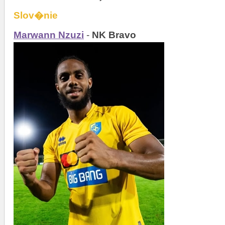
Slov�nie
Marwann Nzuzi
-
NK Bravo