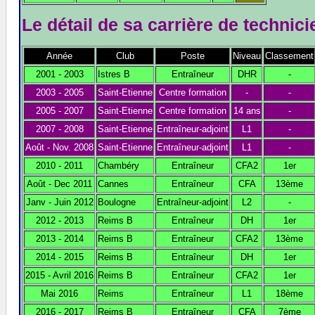
Le détail de sa carrière de technici
Année
Club
Poste
Niveau
Classement
2001 - 2003
Istres B
Entraîneur
DHR
-
2003 - 2005
Saint-Etienne
Centre formation
-
-
2005 - 2007
Saint-Etienne
Centre formation
14 ans
-
2007 - 2008
Saint-Etienne
Entraîneur-adjoint
L1
-
Août - Nov. 2008
Saint-Etienne
Entraîneur-adjoint
L1
-
2010 - 2011
Chambéry
Entraîneur
CFA2
1er
Août - Dec 2011
Cannes
Entraîneur
CFA
13ème
Janv - Juin 2012
Boulogne
Entraîneur-adjoint
L2
-
2012 - 2013
Reims B
Entraîneur
DH
1er
2013 - 2014
Reims B
Entraîneur
CFA2
13ème
2014 - 2015
Reims B
Entraîneur
DH
1er
2015 - Avril 2016
Reims B
Entraîneur
CFA2
1er
Mai 2016
Reims
Entraîneur
L1
18ème
2016 - 2017
Reims B
Entraîneur
CFA
7ème