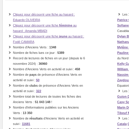
Cliquez pour découvrir une fiche au hasard :
Les
Eduardo OLIVEIRA
Patrice
Cliquez pour découvrir une fiche
féminine
au
Sofian
hasard : Amanda MBADI
Casabla
Cliquez pour découvrir une fiche
jeune
au hasard :
Dylan B
Fodé CAMARA
Nathan
Nombre d'Anciens Verts :
1348
Mylène
Nombre de fiches lues ce jour :
5389
Paulin
Record de lectures de fiches en un jour (depuis le 6
du Nord
novembre 2024) :
36960
Kelly G
Nombre d'Anciens Verts en activité et suivi :
458
William
Nombre de
pays
de présence d'Anciens Verts en
Nassi
activité et suivi :
50
Zaydou
Nombre de
clubs
de présence d'Anciens Verts en
Equatori
activité et suivi :
322
Les
Nombre total de lectures de toutes les fiches des
Guion
Anciens Verts :
51 043 148
!
Casy
So
Nombre d'informations publiées sur les Anciens
Marin
D
Verts :
13 350
Tibeuf
Nombre de
résultats
d'Anciens Verts en activité et
Les
suivi :
11681
Catala