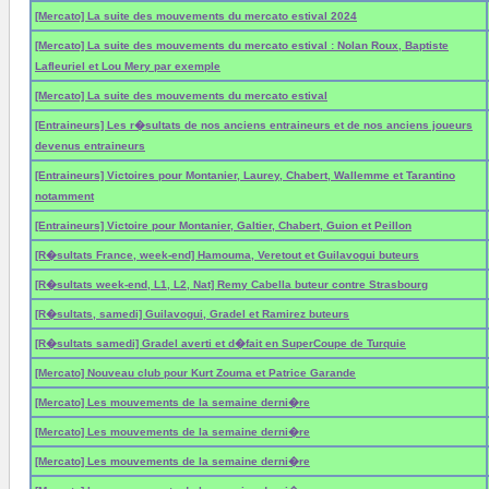
[Mercato] La suite des mouvements du mercato estival 2024
[Mercato] La suite des mouvements du mercato estival : Nolan Roux, Baptiste
Lafleuriel et Lou Mery par exemple
[Mercato] La suite des mouvements du mercato estival
[Entraineurs] Les r�sultats de nos anciens entraineurs et de nos anciens joueurs
devenus entraineurs
[Entraineurs] Victoires pour Montanier, Laurey, Chabert, Wallemme et Tarantino
notamment
[Entraineurs] Victoire pour Montanier, Galtier, Chabert, Guion et Peillon
[R�sultats France, week-end] Hamouma, Veretout et Guilavogui buteurs
[R�sultats week-end, L1, L2, Nat] Remy Cabella buteur contre Strasbourg
[R�sultats, samedi] Guilavogui, Gradel et Ramirez buteurs
[R�sultats samedi] Gradel averti et d�fait en SuperCoupe de Turquie
[Mercato] Nouveau club pour Kurt Zouma et Patrice Garande
[Mercato] Les mouvements de la semaine derni�re
[Mercato] Les mouvements de la semaine derni�re
[Mercato] Les mouvements de la semaine derni�re