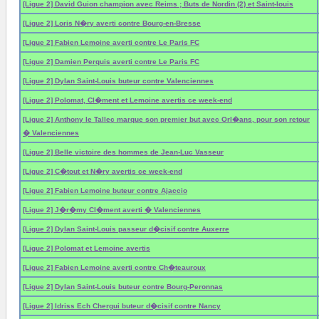
[Ligue 2] David Guion champion avec Reims ; Buts de Nordin (2) et Saint-louis
[Ligue 2] Loris N�ry averti contre Bourg-en-Bresse
[Ligue 2] Fabien Lemoine averti contre Le Paris FC
[Ligue 2] Damien Perquis averti contre Le Paris FC
[Ligue 2] Dylan Saint-Louis buteur contre Valenciennes
[Ligue 2] Polomat, Cl�ment et Lemoine avertis ce week-end
[Ligue 2] Anthony le Tallec marque son premier but avec Orl�ans, pour son retour
� Valenciennes
[Ligue 2] Belle victoire des hommes de Jean-Luc Vasseur
[Ligue 2] C�tout et N�ry avertis ce week-end
[Ligue 2] Fabien Lemoine buteur contre Ajaccio
[Ligue 2] J�r�my Cl�ment averti � Valenciennes
[Ligue 2] Dylan Saint-Louis passeur d�cisif contre Auxerre
[Ligue 2] Polomat et Lemoine avertis
[Ligue 2] Fabien Lemoine averti contre Ch�teauroux
[Ligue 2] Dylan Saint-Louis buteur contre Bourg-Peronnas
[Ligue 2] Idriss Ech Chergui buteur d�cisif contre Nancy