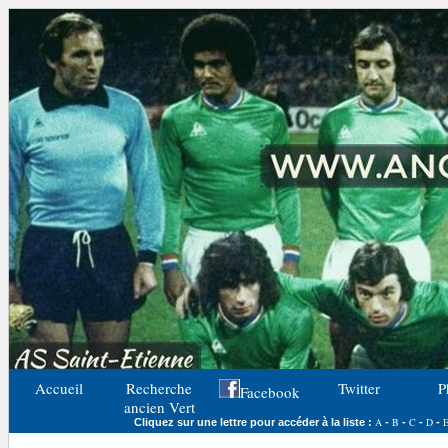
Accueil
Recherche
Twitter
P
Facebook
ancien Vert
A
B
C
D
Cliquez sur une lettre pour accéder à la liste :
-
-
-
-