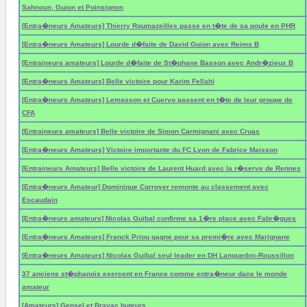
Sahnoun, Guion et Poinsignon
[Entra�neurs Amateurs] Thierry Roumazeilles passe en t�te de sa poule en PHR
[Entra�neurs Amateurs] Lourde d�faite de David Guion avec Reims B
[Entraineurs amateurs] Lourde d�faite de St�phane Basson avec Andr�zieux B
[Entra�neurs Amateurs] Belle victoire pour Karim Fellahi
[Entra�neurs Amateurs] Lemasson et Cuervo passent en t�te de leur groupe de
CFA
[Entraineurs amateurs] Belle victoire de Simon Carmignani avec Cruas
[Entra�neurs Amateurs] Victoire importante du FC Lyon de Fabrice Maisson
[Entraineurs Amateurs] Belle victoire de Laurent Huard avec la r�serve de Rennes
[Entra�neurs Amateur] Dominique Corroyer remonte au classement avec
Escaudain
[Entra�neurs amateurs] Nicolas Guibal confirme sa 1�re place avec Fabr�gues
[Entra�neurs Amateurs] Franck Priou gagne pour sa premi�re avec Marignane
[Entra�neurs Amateurs] Nicolas Guibal seul leader en DH Languedoc-Roussillon
37 anciens st�phanois exercent en France comme entra�neur dans le monde
amateur
[Amateurs] Gensel et Brayac buteurs