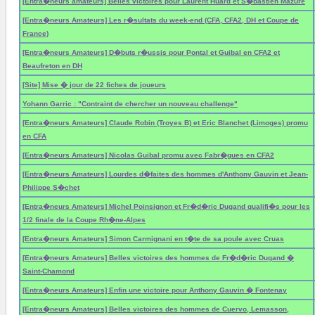
[Entra�neurs amateurs] Belles victoires pour Laurent Huard et S�bastien Mazure
[Entra�neurs Amateurs] Les r�sultats du week-end (CFA, CFA2, DH et Coupe de
France)
[Entra�neurs Amateurs] D�buts r�ussis pour Pontal et Guibal en CFA2 et
Beaufreton en DH
[Site] Mise � jour de 22 fiches de joueurs
Yohann Garric : "Contraint de chercher un nouveau challenge"
[Entra�neurs Amateurs] Claude Robin (Troyes B) et Eric Blanchet (Limoges) promu
en CFA
[Entra�neurs Amateurs] Nicolas Guibal promu avec Fabr�gues en CFA2
[Entra�neurs Amateurs] Lourdes d�faites des hommes d'Anthony Gauvin et Jean-
Philippe S�chet
[Entra�neurs Amateurs] Michel Poinsignon et Fr�d�ric Dugand qualifi�s pour les
1/2 finale de la Coupe Rh�ne-Alpes
[Entra�neurs Amateurs] Simon Carmignani en t�te de sa poule avec Cruas
[Entra�neurs Amateurs] Belles victoires des hommes de Fr�d�ric Dugand �
Saint-Chamond
[Entra�neurs Amateurs] Enfin une victoire pour Anthony Gauvin � Fontenay
[Entra�neurs Amateurs] Belles victoires des hommes de Cuervo, Lemasson,