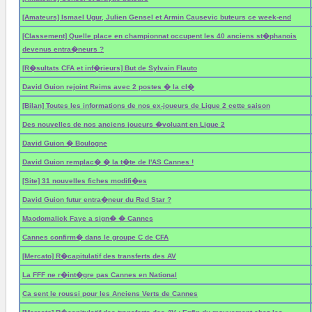
[Amateurs] Ismael Ugur, Julien Gensel et Armin Causevic buteurs ce week-end
[Classement] Quelle place en championnat occupent les 40 anciens st�phanois
devenus entra�neurs ?
[R�sultats CFA et inf�rieurs] But de Sylvain Flauto
David Guion rejoint Reims avec 2 postes � la cl�
[Bilan] Toutes les informations de nos ex-joueurs de Ligue 2 cette saison
Des nouvelles de nos anciens joueurs �voluant en Ligue 2
David Guion � Boulogne
David Guion remplac� � la t�te de l'AS Cannes !
[Site] 31 nouvelles fiches modifi�es
David Guion futur entra�neur du Red Star ?
Maodomalick Faye a sign� � Cannes
Cannes confirm� dans le groupe C de CFA
[Mercato] R�capitulatif des transferts des AV
La FFF ne r�int�gre pas Cannes en National
Ca sent le roussi pour les Anciens Verts de Cannes