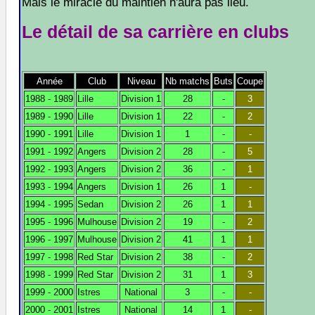
Mais le miracle du maintien n'aura pas lieu.
Le détail de sa carrière en clubs
Année
Club
Niveau
Nb matchs
Buts
Coupe
1988 - 1989
Lille
Division 1
28
-
3
1989 - 1990
Lille
Division 1
22
-
2
1990 - 1991
Lille
Division 1
1
-
-
1991 - 1992
Angers
Division 2
28
-
5
1992 - 1993
Angers
Division 2
36
-
1
1993 - 1994
Angers
Division 1
26
1
-
1994 - 1995
Sedan
Division 2
26
1
1
1995 - 1996
Mulhouse
Division 2
19
-
2
1996 - 1997
Mulhouse
Division 2
41
1
1
1997 - 1998
Red Star
Division 2
38
-
2
1998 - 1999
Red Star
Division 2
31
1
3
1999 - 2000
Istres
National
3
-
-
2000 - 2001
Istres
National
14
1
-