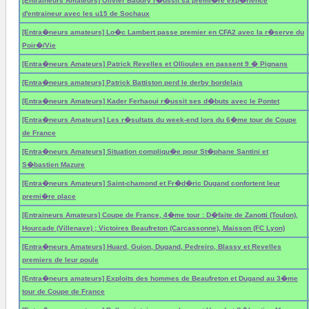
[Entraineurs Amateurs] Olivier Baudry r�ussit sa premi�re exp�rience
d'entraineur avec les u15 de Sochaux
[Entra�neurs amateurs] Lo�c Lambert passe premier en CFA2 avec la r�serve du
Poir�/Vie
[Entra�neurs Amateurs] Patrick Revelles et Ollioules en passent 9 � Pignans
[Entra�neurs amateurs] Patrick Battiston perd le derby bordelais
[Entra�neurs Amateurs] Kader Ferhaoui r�ussit ses d�buts avec le Pontet
[Entra�neurs Amateurs] Les r�sultats du week-end lors du 6�me tour de Coupe
de France
[Entra�neurs Amateurs] Situation compliqu�e pour St�phane Santini et
S�bastien Mazure
[Entra�neurs Amateurs] Saint-chamond et Fr�d�ric Dugand confortent leur
premi�re place
[Entraineurs Amateurs] Coupe de France, 4�me tour : D�faite de Zanotti (Toulon),
Hourcade (Villenave) ; Victoires Beaufreton (Carcassonne), Maisson (FC Lyon)
[Entra�neurs Amateurs] Huard, Guion, Dugand, Pedreiro, Blassy et Revelles
premiers de leur poule
[Entra�neurs amateurs] Exploits des hommes de Beaufreton et Dugand au 3�me
tour de Coupe de France