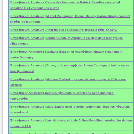
[Entra�neurs Amateurs]Carton des hommes de Patrick Revelles contre Val
Bessillon B et voir tous les autres
[Entra�neurs Amateurs] Michel Poinsignon, Olivier Baudry Carlos Ortega passent
en t�te de leur poule
[Entra�neurs Amateurs] Andr�zieux et Basson rel�vent la t�te en CFA2
[Entra�neurs Amateurs] Damien Deom et Alfortville en t�te dans leur groupe
d'Excellence
[Entra�neur Amateurs] Stephane Basson et Andr�zieux chutent cruellement
contre Selongey
[Entra�neurs Amateurs] Cruas, club manag� par Simon Carmignani boit la tasse
face � Limonest
[Entra�neurs Amateurs] Mathieu Chabert , premier de son groupe de CFA, avec
B�ziers
[Entra�neur Amateurs] Tous les r�sultats du week-end avec quelques
nouveaut�s
[Entra�neurs Amateurs] Marc Zanotti perd le derby toulonnais. Tous les r�sultats
du week-end
[Entra�neurs Amateurs] Les Herbiers, club de Julien Mondillon, termine 1er de leur
groupe de CFA