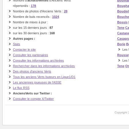
Nombre d'
achats/ventes
d'Anciens Verts
Boumal
répertoriés :
178
Bough
Nombre de photos d'Anciens Verts :
28
Bouder
Nombre de buts recencés :
1024
Bouche
Nombre de mises à jour :
Bossis
sur les 15 derniers jours :
87
Tene
Ca
sur les 30 derniers jours :
168
Castan
Autres pages :
Casagr
Stats
Borie
B
Contacter le site
Les 5
Consulter les partenaires
Rousse
Consulter les informations archivées
Les 
Rechercher dans les informations archivées
Tene
O
Des photos d'anciens Verts
Tous les anciens Verts buteurs en Ligue1/D1
Les anciennes joueuses de l'ASSE
Le flux RSS
AnciensVerts sur Twitter :
Consulter le compte X/Twitter
Copyright 