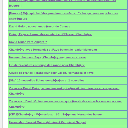
[Mercato] R�capitulatif des transferts des AV : Enfin du mouvement chez les
joueurs !
[Mercato] R�capitulatif des premiers transferts : Ca bouge beaucoup chez les
entra�neurs
David Guion, nouvel entra�neur de Cannes
Guion, Faye et Hernandez montent en CFA avec Chamb�ry
David Guion vers Angers ?
Chamb�ry avec Hernandez et Faye battent le leader Montceau
Nouveau but pour Faye, Chamb�ry toujours en course
Fin de l'aventure en Coupe de France pour Chamb�ry
Coupe de France : grand jour pour Guion, Hernandez et Faye
[Site] 10 nouvelles fiches compl�t�es et 2 nouvelles
Zoom sur David Guion, un ancien vert qui r�ussit des miracles en coupe avec
Chamb�ry
Zoom sur... David Guion, un ancien vert qui r�ussit des miracles en coupe avec
Chamb�ry
[CFA2]Chamb�ry - V�nissieux : 1-2 ; St�phane Hernandez buteur
Hernandez, Faye et Guion �liminent Perquis et Sauget