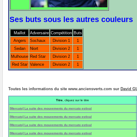
Ses buts sous les autres couleurs
Maillot
Adversaire
Compétition
Buts
Angers
Sochaux
Division 1
1
Sedan
Niort
Division 2
1
Mulhouse
Red Star
Division 2
1
Red Star
Valence
Division 2
1
Toutes les informations du site www.anciensverts.com sur
David G
Titre
, cliquez sur le titre
[Mercato] La suite des mouvements du mercato estival
[Mercato] La suite des mouvements du mercato estival
[Mercato] La suite des mouvements du mercato estival
[Mercato] La suite des mouvements du mercato estival