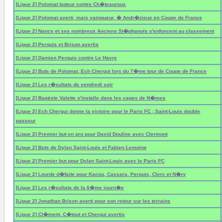
[Ligue 2] Polomat buteur contre Ch�teauroux
[Ligue 2] Polomat averti, mais vainqueur, � Andr�zieux en Coupe de France
[Ligue 2] Nancy et ses nombreux Anciens St�phanois s'enfoncent au classement
[Ligue 2] Perquis et Brison avertis
[Ligue 2] Damien Perquis contre Le Havre
[Ligue 2] Buts de Polomat, Ech Chergui lors du 7�me tour de Coupe de France
[Ligue 2] Les r�sultats de vendredi soir
[Ligue 2] Baptiste Valette s'installe dans les cages de N�mes
[Ligue 2] Ech Chergui donne la victoire pour le Paris FC ; Saint-Louis double
passeur
[Ligue 2] Premier but en pro pour David Douline avec Clermont
[Ligue 2] Buts de Dylan Saint-Louis et Fabien Lemoine
[Ligue 2] Premier but pour Dylan Saint-Louis avec le Paris FC
[Ligue 2] Lourde d�faite pour Kacou, Cassara, Perquis, Clerc et N�ry
[Ligue 2] Les r�sultats de la 6�me journ�e
[Ligue 2] Jonathan Brison averti pour son retour sur les terrains
[Ligue 2] Cl�ment, C�tout et Chergui avertis