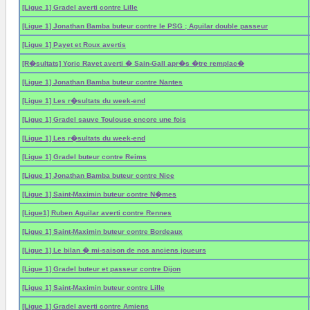
[Ligue 1] Gradel averti contre Lille
[Ligue 1] Jonathan Bamba buteur contre le PSG ; Aguilar double passeur
[Ligue 1] Payet et Roux avertis
[R�sultats] Yoric Ravet averti � Sain-Gall apr�s �tre remplac�
[Ligue 1] Jonathan Bamba buteur contre Nantes
[Ligue 1] Les r�sultats du week-end
[Ligue 1] Gradel sauve Toulouse encore une fois
[Ligue 1] Les r�sultats du week-end
[Ligue 1] Gradel buteur contre Reims
[Ligue 1] Jonathan Bamba buteur contre Nice
[Ligue 1] Saint-Maximin buteur contre N�mes
[Ligue1] Ruben Aguilar averti contre Rennes
[Ligue 1] Saint-Maximin buteur contre Bordeaux
[Ligue 1] Le bilan � mi-saison de nos anciens joueurs
[Ligue 1] Gradel buteur et passeur contre Dijon
[Ligue 1] Saint-Maximin buteur contre Lille
[Ligue 1] Gradel averti contre Amiens