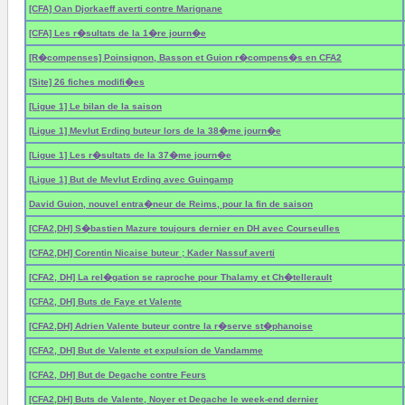
[CFA] Oan Djorkaeff averti contre Marignane
[CFA] Les r�sultats de la 1�re journ�e
[R�compenses] Poinsignon, Basson et Guion r�compens�s en CFA2
[Site] 26 fiches modifi�es
[Ligue 1] Le bilan de la saison
[Ligue 1] Mevlut Erding buteur lors de la 38�me journ�e
[Ligue 1] Les r�sultats de la 37�me journ�e
[Ligue 1] But de Mevlut Erding avec Guingamp
David Guion, nouvel entra�neur de Reims, pour la fin de saison
[CFA2,DH] S�bastien Mazure toujours dernier en DH avec Courseulles
[CFA2,DH] Corentin Nicaise buteur ; Kader Nassuf averti
[CFA2, DH] La rel�gation se raproche pour Thalamy et Ch�tellerault
[CFA2, DH] Buts de Faye et Valente
[CFA2,DH] Adrien Valente buteur contre la r�serve st�phanoise
[CFA2, DH] But de Valente et expulsion de Vandamme
[CFA2, DH] But de Degache contre Feurs
[CFA2,DH] Buts de Valente, Noyer et Degache le week-end dernier