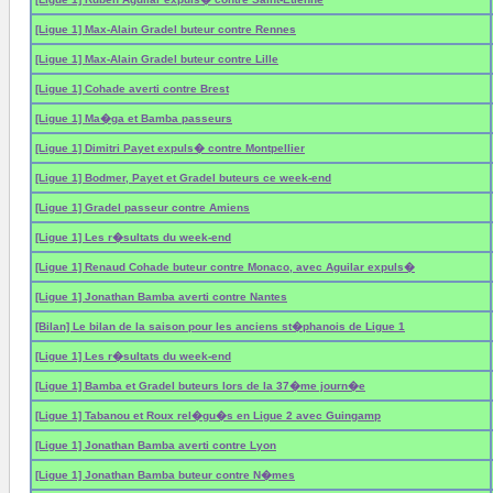
[Ligue 1] Max-Alain Gradel buteur contre Rennes
[Ligue 1] Max-Alain Gradel buteur contre Lille
[Ligue 1] Cohade averti contre Brest
[Ligue 1] Ma�ga et Bamba passeurs
[Ligue 1] Dimitri Payet expuls� contre Montpellier
[Ligue 1] Bodmer, Payet et Gradel buteurs ce week-end
[Ligue 1] Gradel passeur contre Amiens
[Ligue 1] Les r�sultats du week-end
[Ligue 1] Renaud Cohade buteur contre Monaco, avec Aguilar expuls�
[Ligue 1] Jonathan Bamba averti contre Nantes
[Bilan] Le bilan de la saison pour les anciens st�phanois de Ligue 1
[Ligue 1] Les r�sultats du week-end
[Ligue 1] Bamba et Gradel buteurs lors de la 37�me journ�e
[Ligue 1] Tabanou et Roux rel�gu�s en Ligue 2 avec Guingamp
[Ligue 1] Jonathan Bamba averti contre Lyon
[Ligue 1] Jonathan Bamba buteur contre N�mes