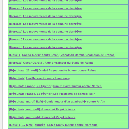
[Mercato] Les mouvements de la semaine derni�re
[Mercato] Les mouvements de la semaine derni�re
[Mercato] Les mouvements de la semaine derni�re
[Mercato] Les mouvements de la semaine derni�re
[Mercato] Les mouvements de la semaine derni�re
[Mercato] Les mouvements de la semaine derni�re
[Mercato] Les mouvements de la semaine derni�re
[Ligue 1] Saliba buteur contre Lyon ; Jonathan Bamba Champion de France
[Mercato] Oscar Garcia , futur entraineur du Stade de Reims
[R�sultats, 23 avril] Dimitri Payet double buteur contre Reims
[R�sultats] Losilla averti contre Hambourg
[R�sultats France, 20 f�vrier] Dimitri Payet buteur contre Nantes
[R�sultats France, 13 f�vrier] Les r�sultats de samedi soir
[R�sultats, mardi] Baf� Gomis auteur d'un quadrupl� contre Al Ain
[R�sultats, mercredi] Honorat et Payet buteurs
[R�sultats, mercredi] Honorat et Payet buteurs
[Ligue 1, 17�me journ�e] Lo�s Diony buteur contre Marseille