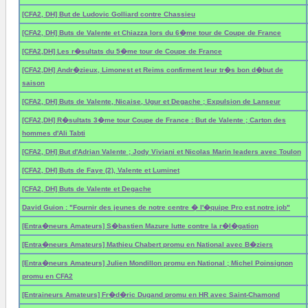
[CFA2, DH] But de Ludovic Golliard contre Chassieu
[CFA2, DH] Buts de Valente et Chiazza lors du 6�me tour de Coupe de France
[CFA2,DH] Les r�sultats du 5�me tour de Coupe de France
[CFA2,DH] Andr�zieux, Limonest et Reims confirment leur tr�s bon d�but de
saison
[CFA2, DH] Buts de Valente, Nicaise, Ugur et Degache ; Expulsion de Lanseur
[CFA2,DH] R�sultats 3�me tour Coupe de France : But de Valente ; Carton des
hommes d'Ali Tabti
[CFA2, DH] But d'Adrian Valente ; Jody Viviani et Nicolas Marin leaders avec Toulon
[CFA2, DH] Buts de Faye (2), Valente et Luminet
[CFA2, DH] Buts de Valente et Degache
David Guion : "Fournir des jeunes de notre centre � l'�quipe Pro est notre job"
[Entra�neurs Amateurs] S�bastien Mazure lutte contre la r�l�gation
[Entra�neurs Amateurs] Mathieu Chabert promu en National avec B�ziers
[Entra�neurs Amateurs] Julien Mondillon promu en National ; Michel Poinsignon
promu en CFA2
[Entraineurs Amateurs] Fr�d�ric Dugand promu en HR avec Saint-Chamond