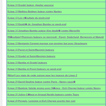
[Ligue 1] Gradel buteur, Aguilar passeur
[Ligue 1] Mathieu Bodmer buteur contre Nantes
[Ligue 1] Les r�sultats du week-end
[Ligue 1] Doubl� de Jonathan Bamba ce week-end
[Ligue 1] Jonathan Bamba auteur d'un doubl� contre Marseille
[R�sultats] Plusieurs buteurs ce mercredi : Payet, Soderlund, Bergessio et Matuidi
[Ligue 1] Benjamin Corgnet marque son premier but avec Strasbourg
[Ligue 1] Payet et Saint-Maximin buteurs
[Ligue 1] Gradel et Saint-Maximin buteurs
[Ligue 1] Bamba et Gradel buteurs
[Ligue 1] Bamba et Payet buteurs ce week-end
[Bilan] Les stats de cette saison pour les joueurs de Ligue 2
[Ligue 2] David Douline buteur contre Paris ; Nancy sauv�
[Ligue 2] Baptiste Valette promu avec N�mes ; Ech Chergui buteur contre Nancy
[Ligue 2] Julien C�tout et Arnaud Nordin buteurs contre Tours
[Ligue 2] Perquis, Lemoine et Ech Chergui avertis hier soir