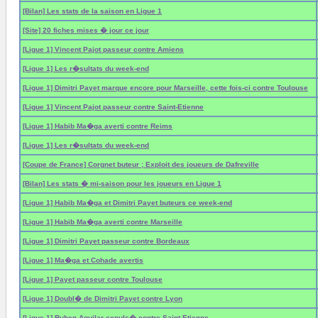
[Bilan] Les stats de la saison en Ligue 1
[Site] 20 fiches mises � jour ce jour
[Ligue 1] Vincent Pajot passeur contre Amiens
[Ligue 1] Les r�sultats du week-end
[Ligue 1] Dimitri Payet marque encore pour Marseille, cette fois-ci contre Toulouse
[Ligue 1] Vincent Pajot passeur contre Saint-Etienne
[Ligue 1] Habib Ma�ga averti contre Reims
[Ligue 1] Les r�sultats du week-end
[Coupe de France] Corgnet buteur ; Exploit des joueurs de Dafreville
[Bilan] Les stats � mi-saison pour les joueurs en Ligue 1
[Ligue 1] Habib Ma�ga et Dimitri Payet buteurs ce week-end
[Ligue 1] Habib Ma�ga averti contre Marseille
[Ligue 1] Dimitri Payet passeur contre Bordeaux
[Ligue 1] Ma�ga et Cohade avertis
[Ligue 1] Payet passeur contre Toulouse
[Ligue 1] Doubl� de Dimitri Payet contre Lyon
[Ligue 1] Ruben Aguilar expuls� contre Saint-Etienne