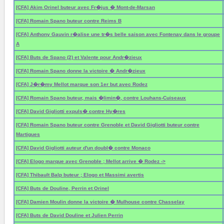
[CFA] Akim Orinel buteur avec Fr�jus � Mont-de-Marsan
[CFA] Romain Spano buteur contre Reims B
[CFA] Anthony Gauvin r�alise une tr�s belle saison avec Fontenay dans le groupe
A
[CFA] Buts de Spano (2) et Valente pour Andr�zieux
[CFA] Romain Spano donne la victoire � Andr�zieux
[CFA] J�r�my Mellot marque son 1er but avec Rodez
[CFA] Romain Spano buteur, mais �limin�, contre Louhans-Cuiseaux
[CFA] David Gigliotti expuls� contre Hy�res
[CFA] Romain Spano buteur contre Grenoble et David Gigliotti buteur contre
Martigues
[CFA] David Gigliotti auteur d'un doubl� contre Monaco
[CFA] Elogo marque avec Grenoble ; Mellot arrive � Rodez ->
[CFA] Thibault Balp buteur ; Elogo et Massimi avertis
[CFA] Buts de Douline, Perrin et Orinel
[CFA] Damien Moulin donne la victoire � Mulhouse contre Chasselay
[CFA] Buts de David Douline et Julien Perrin