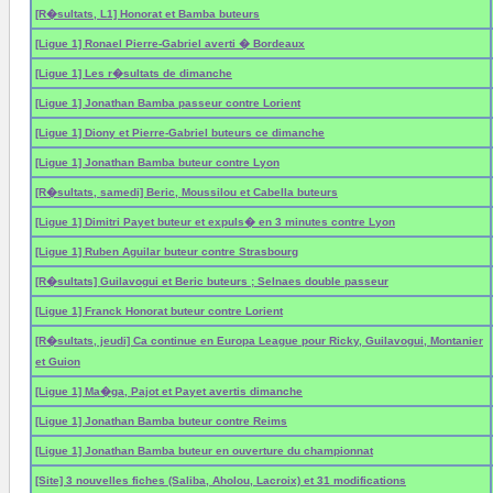
[R�sultats, L1] Honorat et Bamba buteurs
[Ligue 1] Ronael Pierre-Gabriel averti � Bordeaux
[Ligue 1] Les r�sultats de dimanche
[Ligue 1] Jonathan Bamba passeur contre Lorient
[Ligue 1] Diony et Pierre-Gabriel buteurs ce dimanche
[Ligue 1] Jonathan Bamba buteur contre Lyon
[R�sultats, samedi] Beric, Moussilou et Cabella buteurs
[Ligue 1] Dimitri Payet buteur et expuls� en 3 minutes contre Lyon
[Ligue 1] Ruben Aguilar buteur contre Strasbourg
[R�sultats] Guilavogui et Beric buteurs ; Selnaes double passeur
[Ligue 1] Franck Honorat buteur contre Lorient
[R�sultats, jeudi] Ca continue en Europa League pour Ricky, Guilavogui, Montanier
et Guion
[Ligue 1] Ma�ga, Pajot et Payet avertis dimanche
[Ligue 1] Jonathan Bamba buteur contre Reims
[Ligue 1] Jonathan Bamba buteur en ouverture du championnat
[Site] 3 nouvelles fiches (Saliba, Aholou, Lacroix) et 31 modifications