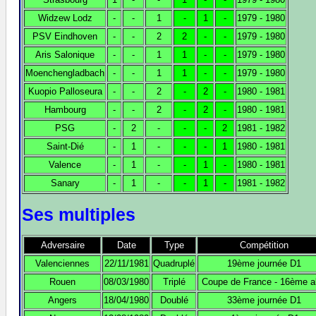
Widzew Lodz
-
-
1
-
1
-
1979 - 1980
PSV Eindhoven
-
-
2
2
-
-
1979 - 1980
Aris Salonique
-
-
1
1
-
-
1979 - 1980
Moenchengladbach
-
-
1
1
-
-
1979 - 1980
Kuopio Palloseura
-
-
2
-
2
-
1980 - 1981
Hambourg
-
-
2
-
2
-
1980 - 1981
PSG
-
2
-
-
-
2
1981 - 1982
Saint-Dié
-
1
-
-
-
1
1980 - 1981
Valence
-
1
-
-
1
-
1980 - 1981
Sanary
-
1
-
-
1
-
1981 - 1982
Ses multiples
Adversaire
Date
Type
Compétition
Valenciennes
22/11/1981
Quadruplé
19ème journée D1
Rouen
08/03/1980
Triplé
Coupe de France - 16ème al
Angers
18/04/1980
Doublé
33ème journée D1