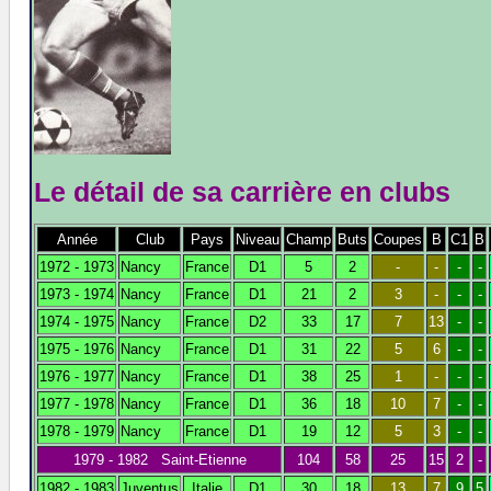
Le détail de sa carrière en clubs
Année
Club
Pays
Niveau
Champ
Buts
Coupes
B
C1
B
1972 - 1973
Nancy
France
D1
5
2
-
-
-
-
1973 - 1974
Nancy
France
D1
21
2
3
-
-
-
1974 - 1975
Nancy
France
D2
33
17
7
13
-
-
1975 - 1976
Nancy
France
D1
31
22
5
6
-
-
1976 - 1977
Nancy
France
D1
38
25
1
-
-
-
1977 - 1978
Nancy
France
D1
36
18
10
7
-
-
1978 - 1979
Nancy
France
D1
19
12
5
3
-
-
1979 - 1982 Saint-Etienne
104
58
25
15
2
-
1982 - 1983
Juventus
Italie
D1
30
18
13
7
9
5