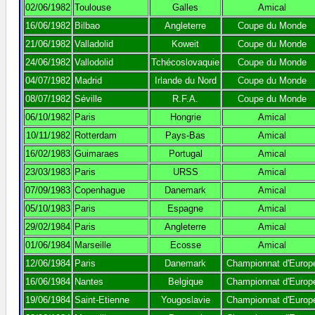
02/06/1982
Toulouse
Galles
Amical
16/06/1982
Bilbao
Angleterre
Coupe du Monde
21/06/1982
Valladolid
Koweit
Coupe du Monde
24/06/1982
Vallodolid
Tchécoslovaquie
Coupe du Monde
04/07/1982
Madrid
Irlande du Nord
Coupe du Monde
08/07/1982
Séville
R.F.A.
Coupe du Monde
06/10/1982
Paris
Hongrie
Amical
10/11/1982
Rotterdam
Pays-Bas
Amical
16/02/1983
Guimaraes
Portugal
Amical
23/03/1983
Paris
URSS
Amical
07/09/1983
Copenhague
Danemark
Amical
05/10/1983
Paris
Espagne
Amical
29/02/1984
Paris
Angleterre
Amical
01/06/1984
Marseille
Ecosse
Amical
12/06/1984
Paris
Danemark
Championnat d'Europ
16/06/1984
Nantes
Belgique
Championnat d'Europ
19/06/1984
Saint-Etienne
Yougoslavie
Championnat d'Europ