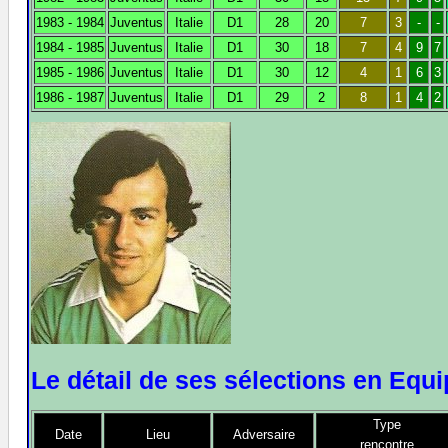
1983 - 1984
Juventus
Italie
D1
28
20
7
3
-
-
1984 - 1985
Juventus
Italie
D1
30
18
7
4
9
7
1985 - 1986
Juventus
Italie
D1
30
12
4
1
6
3
1986 - 1987
Juventus
Italie
D1
29
2
8
1
4
2
Le détail de ses sélections en Equ
Type
Date
Lieu
Adversaire
rencontre