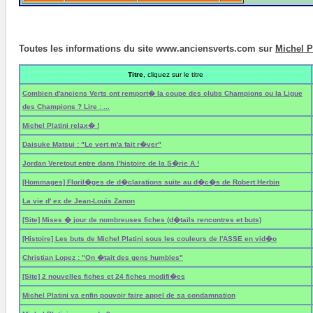
Toutes les informations du site www.anciensverts.com sur
Michel 
Titre
, cliquez sur le titre
Combien d'anciens Verts ont remport� la coupe des clubs Champions ou la Ligue
des Champions ? Lire : ...
Michel Platini relax� !
Daisuke Matsui : "Le vert m'a fait r�ver"
Jordan Veretout entre dans l'histoire de la S�rie A !
[Hommages] Floril�ges de d�clarations suite au d�c�s de Robert Herbin
La vie d' ex de Jean-Louis Zanon
[Site] Mises � jour de nombreuses fiches (d�tails rencontres et buts)
[Histoire] Les buts de Michel Platini sous les couleurs de l'ASSE en vid�o
Christian Lopez : "On �tait des gens humbles"
[Site] 2 nouvelles fiches et 24 fiches modifi�es
Michel Platini va enfin pouvoir faire appel de sa condamnation