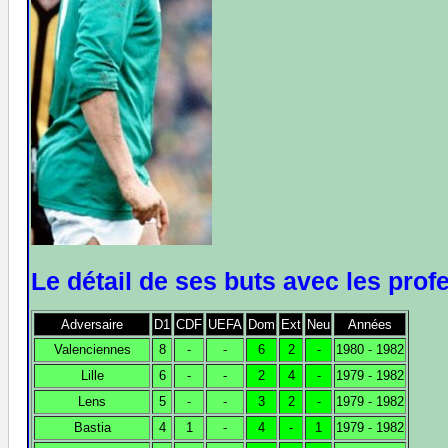
Le détail de ses buts avec les prof
Adversaire
D1
CDF
UEFA
Dom
Ext
Neu
Années
Valenciennes
8
-
-
6
2
-
1980 - 1982
Lille
6
-
-
2
4
-
1979 - 1982
Lens
5
-
-
3
2
-
1979 - 1982
Bastia
4
1
-
4
-
1
1979 - 1982