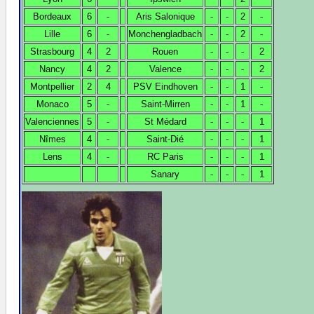
Bordeaux
6
-
Aris Salonique
-
-
2
-
Lille
6
-
Monchengladbach
-
-
2
-
Strasbourg
4
2
Rouen
-
-
-
2
Nancy
4
2
Valence
-
-
-
2
Montpellier
2
4
PSV Eindhoven
-
-
1
-
Monaco
5
-
Saint-Mirren
-
-
1
-
Valenciennes
5
-
St Médard
-
-
-
1
Nîmes
4
-
Saint-Dié
-
-
-
1
Lens
4
-
RC Paris
-
-
-
1
Sanary
-
-
-
1