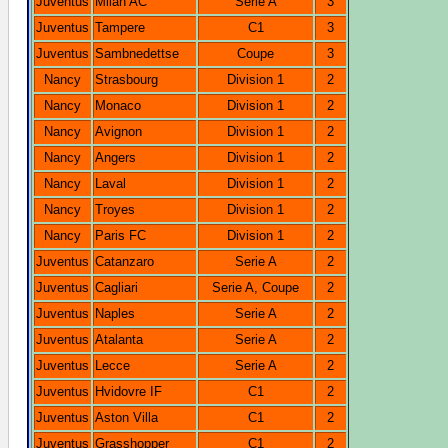
Juventus
Milan AC
Serie A
3
Juventus
Tampere
C1
3
Juventus
Sambnedettse
Coupe
3
Nancy
Strasbourg
Division 1
2
Nancy
Monaco
Division 1
2
Nancy
Avignon
Division 1
2
Nancy
Angers
Division 1
2
Nancy
Laval
Division 1
2
Nancy
Troyes
Division 1
2
Nancy
Paris FC
Division 1
2
Juventus
Catanzaro
Serie A
2
Juventus
Cagliari
Serie A, Coupe
2
Juventus
Naples
Serie A
2
Juventus
Atalanta
Serie A
2
Juventus
Lecce
Serie A
2
Juventus
Hvidovre IF
C1
2
Juventus
Aston Villa
C1
2
Juventus
Grasshopper
C1
2