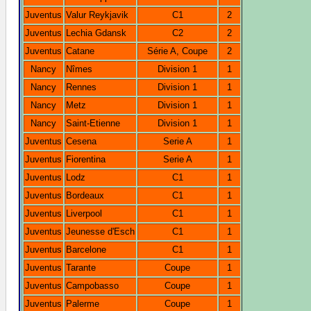
Juventus
Valur Reykjavik
C1
2
Juventus
Lechia Gdansk
C2
2
Juventus
Catane
Série A, Coupe
2
Nancy
Nîmes
Division 1
1
Nancy
Rennes
Division 1
1
Nancy
Metz
Division 1
1
Nancy
Saint-Etienne
Division 1
1
Juventus
Cesena
Serie A
1
Juventus
Fiorentina
Serie A
1
Juventus
Lodz
C1
1
Juventus
Bordeaux
C1
1
Juventus
Liverpool
C1
1
Juventus
Jeunesse d'Esch
C1
1
Juventus
Barcelone
C1
1
Juventus
Tarante
Coupe
1
Juventus
Campobasso
Coupe
1
Juventus
Palerme
Coupe
1