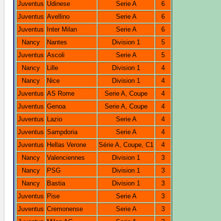
Juventus
Udinese
Serie A
6
Juventus
Avellino
Serie A
6
Juventus
Inter Milan
Serie A
6
Nancy
Nantes
Division 1
5
Juventus
Ascoli
Serie A
5
Nancy
Lille
Division 1
4
Nancy
Nice
Division 1
4
Juventus
AS Rome
Serie A, Coupe
4
Juventus
Genoa
Serie A, Coupe
4
Juventus
Lazio
Serie A
4
Juventus
Sampdoria
Serie A
4
Juventus
Hellas Verone
Série A, Coupe, C1
4
Nancy
Valenciennes
Division 1
3
Nancy
PSG
Division 1
3
Nancy
Bastia
Division 1
3
Juventus
Pise
Serie A
3
Juventus
Cremonense
Serie A
3