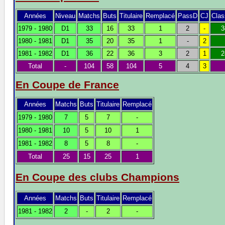
Années
Niveau
Matchs
Buts
Titulaire
Remplacé
PassD
CJ
Cla
1979 - 1980
D1
33
16
33
1
2
-
3
1980 - 1981
D1
35
20
35
1
-
2
1981 - 1982
D1
36
22
36
3
2
1
2
Total
-
104
58
104
5
4
3
En Coupe de France
Années
Matchs
Buts
Titulaire
Remplacé
1979 - 1980
7
5
7
-
1980 - 1981
10
5
10
1
1981 - 1982
8
5
8
-
Total
25
15
25
1
En Coupe des clubs Champions
Années
Matchs
Buts
Titulaire
Remplacé
1981 - 1982
2
-
2
-