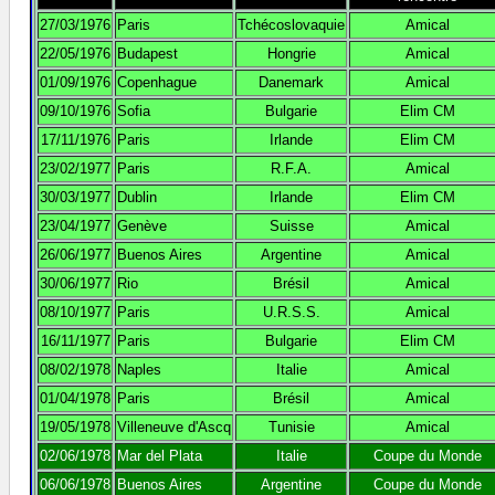
27/03/1976
Paris
Tchécoslovaquie
Amical
22/05/1976
Budapest
Hongrie
Amical
01/09/1976
Copenhague
Danemark
Amical
09/10/1976
Sofia
Bulgarie
Elim CM
17/11/1976
Paris
Irlande
Elim CM
23/02/1977
Paris
R.F.A.
Amical
30/03/1977
Dublin
Irlande
Elim CM
23/04/1977
Genève
Suisse
Amical
26/06/1977
Buenos Aires
Argentine
Amical
30/06/1977
Rio
Brésil
Amical
08/10/1977
Paris
U.R.S.S.
Amical
16/11/1977
Paris
Bulgarie
Elim CM
08/02/1978
Naples
Italie
Amical
01/04/1978
Paris
Brésil
Amical
19/05/1978
Villeneuve d'Ascq
Tunisie
Amical
02/06/1978
Mar del Plata
Italie
Coupe du Monde
06/06/1978
Buenos Aires
Argentine
Coupe du Monde