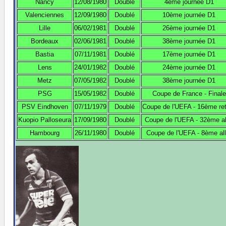
Nancy
12/08/1980
Doublé
4ème journée D1
Valenciennes
12/09/1980
Doublé
10ème journée D1
Lille
06/02/1981
Doublé
26ème journée D1
Bordeaux
02/06/1981
Doublé
38ème journée D1
Bastia
07/11/1981
Doublé
17ème journée D1
Lens
24/01/1982
Doublé
24ème journée D1
Metz
07/05/1982
Doublé
38ème journée D1
PSG
15/05/1982
Doublé
Coupe de France - Finale
PSV Eindhoven
07/11/1979
Doublé
Coupe de l'UEFA - 16ème re
Kuopio Palloseura
17/09/1980
Doublé
Coupe de l'UEFA - 32ème al
Hambourg
26/11/1980
Doublé
Coupe de l'UEFA - 8ème all