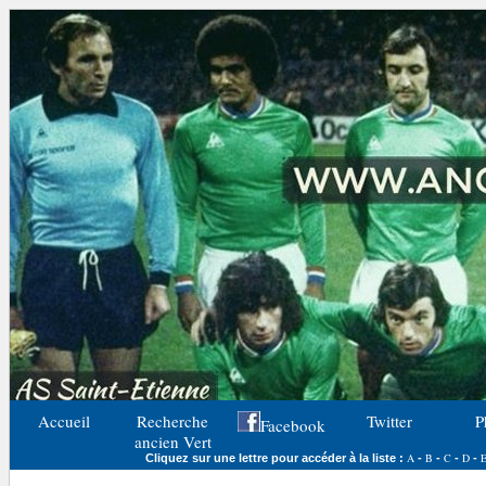
Accueil
Recherche
Twitter
P
Facebook
ancien Vert
A
B
C
D
Cliquez sur une lettre pour accéder à la liste :
-
-
-
-