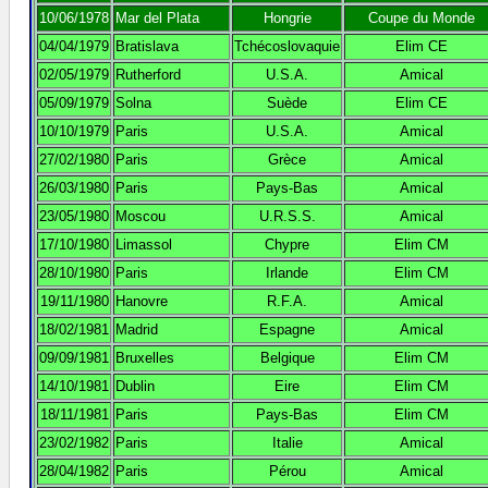
10/06/1978
Mar del Plata
Hongrie
Coupe du Monde
04/04/1979
Bratislava
Tchécoslovaquie
Elim CE
02/05/1979
Rutherford
U.S.A.
Amical
05/09/1979
Solna
Suède
Elim CE
10/10/1979
Paris
U.S.A.
Amical
27/02/1980
Paris
Grèce
Amical
26/03/1980
Paris
Pays-Bas
Amical
23/05/1980
Moscou
U.R.S.S.
Amical
17/10/1980
Limassol
Chypre
Elim CM
28/10/1980
Paris
Irlande
Elim CM
19/11/1980
Hanovre
R.F.A.
Amical
18/02/1981
Madrid
Espagne
Amical
09/09/1981
Bruxelles
Belgique
Elim CM
14/10/1981
Dublin
Eire
Elim CM
18/11/1981
Paris
Pays-Bas
Elim CM
23/02/1982
Paris
Italie
Amical
28/04/1982
Paris
Pérou
Amical