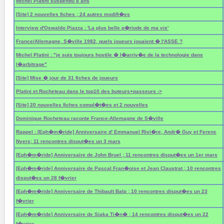
Michel Platini suspendu 8 ans
[Site] 2 nouvelles fiches ; 24 autres modifi�es
Interview d'Oswaldo Piazza : 'La plus belle p�riode de ma vie'
France/Allemagne, S�ville 1982, quels joueurs jouaient � l'ASSE ?
Michel Platini : "je suis toujours hostile � l�arriv�e de la technologie dans
l�arbitrage"
[Site] Mise � jour de 31 fiches de joueurs
Platini et Rocheteau dans le top10 des buteurs+passeurs ->
[Site] 20 nouvelles fiches compl�t�es et 2 nouvelles
Dominique Rocheteau raconte France-Allemagne de S�ville
Rappel : [Eph�m�ride] Anniversaire d' Emmanuel Rivi�re, Andr� Guy et Ferenc
Nyers; 11 rencontres disput�es un 3 mars
[Eph�m�ride] Anniversaire de John Bruel ; 11 rencontres disput�es un 1er mars
[Eph�m�ride] Anniversaire de Pascal Fran�oise et Jean Claustrat ; 10 rencontres
disput�es un 28 f�vrier
[Eph�m�ride] Anniversaire de Thibault Balp ; 10 rencontres disput�es un 23
f�vrier
[Eph�m�ride] Anniversaire de Siaka Ti�n� ; 14 rencontres disput�es un 22
f�vrier