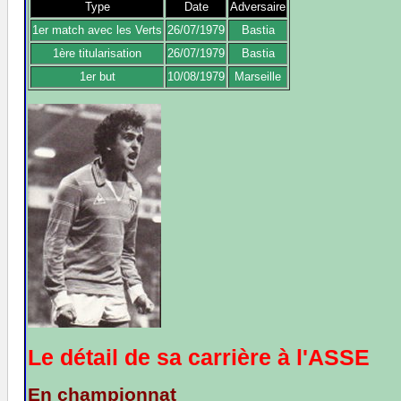
Type
Date
Adversaire
1er match avec les Verts
26/07/1979
Bastia
1ère titularisation
26/07/1979
Bastia
1er but
10/08/1979
Marseille
Le détail de sa carrière à l'ASSE
En championnat