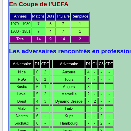
En Coupe de l'UEFA
Années
Matchs
Buts
Titulaire
Remplacé
1979 - 1980
7
5
7
1
1980 - 1981
7
4
7
1
Total
14
9
14
2
Les adversaires rencontrés en professio
Adversaire
D1
CDF
Adversaire
D1
C1
C3
CDF
Nice
6
2
Auxerre
4
-
-
-
PSG
6
1
Tours
4
-
-
-
Bastia
6
1
Angers
3
-
-
-
Laval
5
2
Marseille
2
-
-
-
Brest
4
3
Dynamo Dresde
-
2
-
-
Metz
6
-
Lodz
-
-
2
-
Nantes
6
-
Kups
-
-
2
-
Sochaux
6
-
Hambourg
-
-
2
-
Lyon
6
-
Ipswich
-
-
2
-