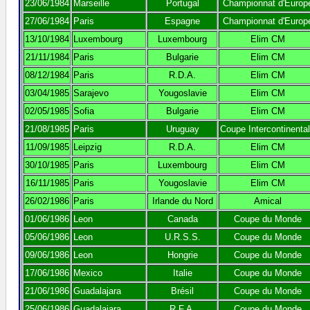
23/06/1984
Marseille
Portugal
Championnat d'Europ
27/06/1984
Paris
Espagne
Championnat d'Europ
13/10/1984
Luxembourg
Luxembourg
Elim CM
21/11/1984
Paris
Bulgarie
Elim CM
08/12/1984
Paris
R.D.A.
Elim CM
03/04/1985
Sarajevo
Yougoslavie
Elim CM
02/05/1985
Sofia
Bulgarie
Elim CM
21/08/1985
Paris
Uruguay
Coupe Intercontinenta
11/09/1985
Leipzig
R.D.A.
Elim CM
30/10/1985
Paris
Luxembourg
Elim CM
16/11/1985
Paris
Yougoslavie
Elim CM
26/02/1986
Paris
Irlande du Nord
Amical
01/06/1986
Leon
Canada
Coupe du Monde
05/06/1986
Leon
U.R.S.S.
Coupe du Monde
09/06/1986
Leon
Hongrie
Coupe du Monde
17/06/1986
Mexico
Italie
Coupe du Monde
21/06/1986
Guadalajara
Brésil
Coupe du Monde
25/06/1986
Guadalajara
R.F.A.
Coupe du Monde