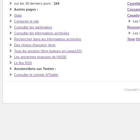
sur les 30 derniers jours :
164
Castell
Autres pages :
Cassar
Stats
Casado
Contacter le site
Les 5
Consulter les partenaires
Rousse
Consulter les informations archivées
Les 
Rechercher dans les informations archivées
Tene
O
Des photos d'anciens Verts
Tous les anciens Verts buteurs en Ligue1/D1
Les anciennes joueuses de l'ASSE
Le flux RSS
AnciensVerts sur Twitter :
Consulter le compte X/Twitter
Copyright 