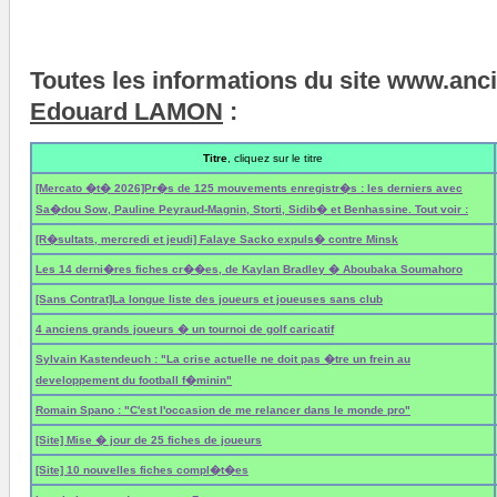
Toutes les informations du site www.anc
Edouard LAMON
:
Titre
, cliquez sur le titre
[Mercato �t� 2026]Pr�s de 125 mouvements enregistr�s : les derniers avec
Sa�dou Sow, Pauline Peyraud-Magnin, Storti, Sidib� et Benhassine. Tout voir :
[R�sultats, mercredi et jeudi] Falaye Sacko expuls� contre Minsk
Les 14 derni�res fiches cr��es, de Kaylan Bradley � Aboubaka Soumahoro
[Sans Contrat]La longue liste des joueurs et joueuses sans club
4 anciens grands joueurs � un tournoi de golf caricatif
Sylvain Kastendeuch : "La crise actuelle ne doit pas �tre un frein au
developpement du football f�minin"
Romain Spano : "C'est l'occasion de me relancer dans le monde pro"
[Site] Mise � jour de 25 fiches de joueurs
[Site] 10 nouvelles fiches compl�t�es