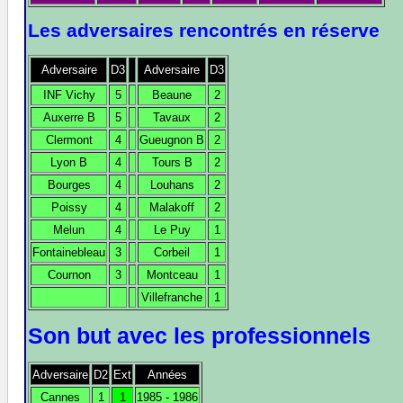
Les adversaires rencontrés en réserve
Adversaire
D3
Adversaire
D3
INF Vichy
5
Beaune
2
Auxerre B
5
Tavaux
2
Clermont
4
Gueugnon B
2
Lyon B
4
Tours B
2
Bourges
4
Louhans
2
Poissy
4
Malakoff
2
Melun
4
Le Puy
1
Fontainebleau
3
Corbeil
1
Cournon
3
Montceau
1
Villefranche
1
Son but avec les professionnels
Adversaire
D2
Ext
Années
Cannes
1
1
1985 - 1986