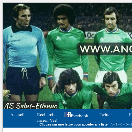
Accueil
Recherche
Twitter
P
Facebook
ancien Vert
A
B
C
D
Cliquez sur une lettre pour accéder à la liste :
-
-
-
-