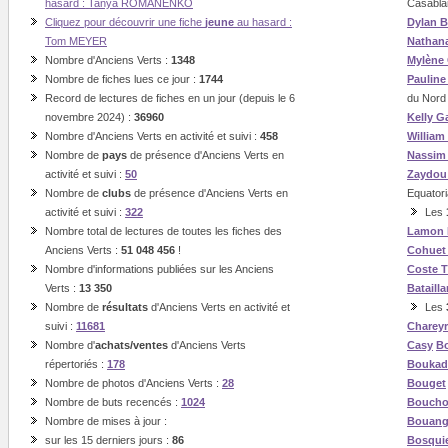
hasard : Tanya ROMANENKO
Casabla
Cliquez pour découvrir une fiche
jeune
au hasard :
Dylan B
Tom MEYER
Nathan
Nombre d'Anciens Verts :
1348
Mylène
Nombre de fiches lues ce jour :
1744
Paulin
Record de lectures de fiches en un jour (depuis le 6
du Nord
novembre 2024) :
36960
Kelly G
Nombre d'Anciens Verts en activité et suivi :
458
William
Nombre de
pays
de présence d'Anciens Verts en
Nassi
activité et suivi :
50
Zaydou
Nombre de
clubs
de présence d'Anciens Verts en
Equatori
activité et suivi :
322
Les
Nombre total de lectures de toutes les fiches des
Lamon
Anciens Verts :
51 048 456
!
Cohuet
Nombre d'informations publiées sur les Anciens
Coste
T
Verts :
13 350
Batailla
Nombre de
résultats
d'Anciens Verts en activité et
Les
suivi :
11681
Charey
Nombre d'
achats/ventes
d'Anciens Verts
Casy
Bo
répertoriés :
178
Boukad
Nombre de photos d'Anciens Verts :
28
Bouget
Nombre de buts recencés :
1024
Boucho
Nombre de mises à jour :
Bouan
sur les 15 derniers jours :
86
Bosqui