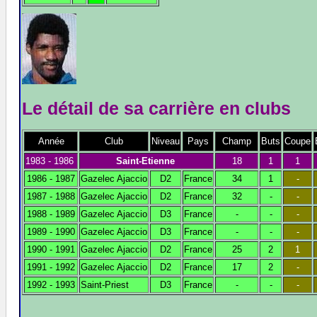
Le détail de sa carrière en clubs
Année
Club
Niveau
Pays
Champ
Buts
Coupe
1983 - 1986
Saint-Etienne
18
1
1
1986 - 1987
Gazelec Ajaccio
D2
France
34
1
-
1987 - 1988
Gazelec Ajaccio
D2
France
32
-
-
1988 - 1989
Gazelec Ajaccio
D3
France
-
-
-
1989 - 1990
Gazelec Ajaccio
D3
France
-
-
-
1990 - 1991
Gazelec Ajaccio
D2
France
25
2
1
1991 - 1992
Gazelec Ajaccio
D2
France
17
2
-
1992 - 1993
Saint-Priest
D3
France
-
-
-