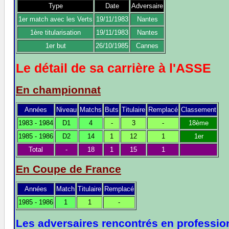
Type
Date
Adversaire
1er match avec les Verts
19/11/1983
Nantes
1ère titularisation
19/11/1983
Nantes
1er but
26/10/1985
Cannes
Le détail de sa carrière à l'ASSE
En championnat
Années
Niveau
Matchs
Buts
Titulaire
Remplacé
Classement
1983 - 1984
D1
4
-
3
-
18ème
1985 - 1986
D2
14
1
12
1
1er
Total
-
18
1
15
1
En Coupe de France
Années
Match
Titulaire
Remplacé
1985 - 1986
1
1
-
Les adversaires rencontrés en professio