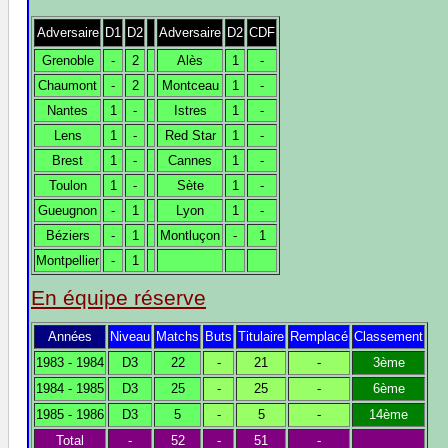
Adversaire
D1
D2
Adversaire
D2
CDF
Grenoble
-
2
Alès
1
-
Chaumont
-
2
Montceau
1
-
Nantes
1
-
Istres
1
-
Lens
1
-
Red Star
1
-
Brest
1
-
Cannes
1
-
Toulon
1
-
Sète
1
-
Gueugnon
-
1
Lyon
1
-
Béziers
-
1
Montluçon
-
1
Montpellier
-
1
En équipe réserve
Années
Niveau
Matchs
Buts
Titulaire
Remplacé
Classement
1983 - 1984
D3
22
-
21
-
3ème
1984 - 1985
D3
25
-
25
-
6ème
1985 - 1986
D3
5
-
5
-
14ème
Total
-
52
-
51
-