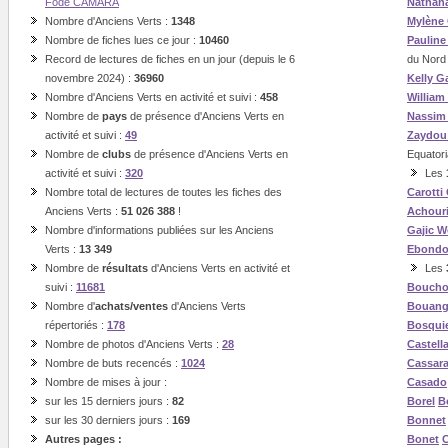
Fodé CAMARA
Nathan
Nombre d'Anciens Verts :
1348
Mylène
Nombre de fiches lues ce jour :
10460
Paulin
Record de lectures de fiches en un jour (depuis le 6
du Nord
novembre 2024) :
36960
Kelly G
Nombre d'Anciens Verts en activité et suivi :
458
William
Nombre de
pays
de présence d'Anciens Verts en
Nassi
activité et suivi :
49
Zaydou
Nombre de
clubs
de présence d'Anciens Verts en
Equatori
activité et suivi :
320
Les
Nombre total de lectures de toutes les fiches des
Carotti
Anciens Verts :
51 026 388
!
Achour
Nombre d'informations publiées sur les Anciens
Gajic
W
Verts :
13 349
Ebond
Nombre de
résultats
d'Anciens Verts en activité et
Les
suivi :
11681
Boucho
Nombre d'
achats/ventes
d'Anciens Verts
Bouan
répertoriés :
178
Bosqui
Nombre de photos d'Anciens Verts :
28
Castell
Nombre de buts recencés :
1024
Cassar
Nombre de mises à jour :
Casado
sur les 15 derniers jours :
82
Borel
B
sur les 30 derniers jours :
169
Bonnet
Autres pages :
Bonet
C