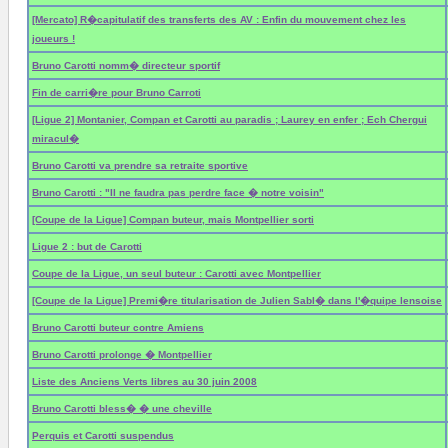
[Mercato] R�capitulatif des transferts des AV : Enfin du mouvement chez les
joueurs !
Bruno Carotti nomm� directeur sportif
Fin de carri�re pour Bruno Carroti
[Ligue 2] Montanier, Compan et Carotti au paradis ; Laurey en enfer ; Ech Chergui
miracul�
Bruno Carotti va prendre sa retraite sportive
Bruno Carotti : "Il ne faudra pas perdre face � notre voisin"
[Coupe de la Ligue] Compan buteur, mais Montpellier sorti
Ligue 2 : but de Carotti
Coupe de la Ligue, un seul buteur : Carotti avec Montpellier
[Coupe de la Ligue] Premi�re titularisation de Julien Sabl� dans l'�quipe lensoise
Bruno Carotti buteur contre Amiens
Bruno Carotti prolonge � Montpellier
Liste des Anciens Verts libres au 30 juin 2008
Bruno Carotti bless� � une cheville
Perquis et Carotti suspendus