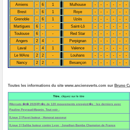
Amiens
-
6
1
Mulhouse
-
-
-
-
-
-
Brest
-
6
1
Roye
-
-
-
-
-
-
Grenoble
-
6
1
Uzès
-
-
-
-
-
-
Martigues
6
-
-
Saint-Lô
-
-
-
-
-
-
Toulouse
6
-
-
Red Star
-
-
-
-
-
-
Angers
2
4
-
Perpignan
-
-
-
-
-
-
Laval
-
4
1
Valence
-
-
-
-
-
-
Le MAns
2
2
-
Louhans
-
-
-
-
-
-
Nancy
2
2
-
Besançon
-
-
-
-
-
-
Toutes les informations du site www.anciensverts.com sur
Bruno C
Titre
, cliquez sur le titre
[Mercato �t� 2026]Pr�s de 120 mouvements enregistr�s : les derniers avec
Pauline Peyraud-Magnin. Tout voir :
[Ligue 1] Payet buteur ; Honorat passeur
[Ligue 1] Saliba buteur contre Lyon ; Jonathan Bamba Champion de France