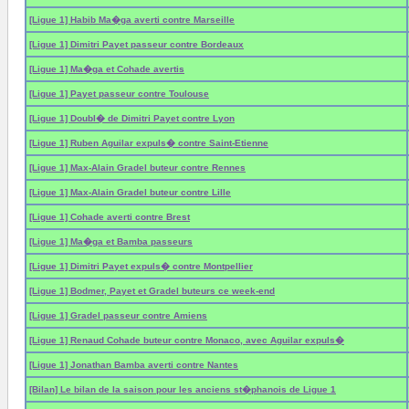
[Ligue 1] Habib Ma�ga averti contre Marseille
[Ligue 1] Dimitri Payet passeur contre Bordeaux
[Ligue 1] Ma�ga et Cohade avertis
[Ligue 1] Payet passeur contre Toulouse
[Ligue 1] Doubl� de Dimitri Payet contre Lyon
[Ligue 1] Ruben Aguilar expuls� contre Saint-Etienne
[Ligue 1] Max-Alain Gradel buteur contre Rennes
[Ligue 1] Max-Alain Gradel buteur contre Lille
[Ligue 1] Cohade averti contre Brest
[Ligue 1] Ma�ga et Bamba passeurs
[Ligue 1] Dimitri Payet expuls� contre Montpellier
[Ligue 1] Bodmer, Payet et Gradel buteurs ce week-end
[Ligue 1] Gradel passeur contre Amiens
[Ligue 1] Renaud Cohade buteur contre Monaco, avec Aguilar expuls�
[Ligue 1] Jonathan Bamba averti contre Nantes
[Bilan] Le bilan de la saison pour les anciens st�phanois de Ligue 1