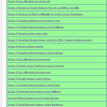
[Ligue 1] Les r�sultats du week-end
[Ligue 1] Bamba et Gradel buteurs lors de la 37�me journ�e
[Ligue 1] Tabanou et Roux rel�gu�s en Ligue 2 avec Guingamp
[Ligue 1] Jonathan Bamba averti contre Lyon
[Ligue 1] Jonathan Bamba buteur contre N�mes
[Ligue 1] Gradel averti contre Lille
[Ligue 1] Jonathan Bamba buteur contre le PSG ; Aguilar double passeur
[Ligue 1] Payet et Roux avertis
[Ligue 1] Jonathan Bamba buteur contre Nantes
[Ligue 1] Les r�sultats du week-end
[Ligue 1] Gradel sauve Toulouse encore une fois
[Ligue 1] Les r�sultats du week-end
[Ligue 1] Gradel buteur contre Reims
[Ligue 1] Jonathan Bamba buteur contre Nice
[Ligue 1] Saint-Maximin buteur contre N�mes
[Ligue1] Ruben Aguilar averti contre Rennes
[Ligue 1] Saint-Maximin buteur contre Bordeaux