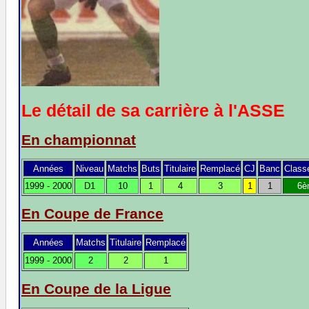
Le détail de sa carrière à l'ASSE
En championnat
Années
Niveau
Matchs
Buts
Titulaire
Remplacé
CJ
Banc
Class
1999 - 2000
D1
10
1
4
3
1
1
6è
En Coupe de France
Années
Matchs
Titulaire
Remplacé
1999 - 2000
2
2
1
En Coupe de la Ligue