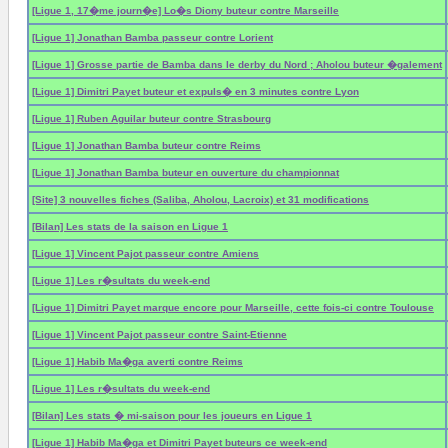
[Ligue 1, 17�me journ�e] Lo�s Diony buteur contre Marseille
[Ligue 1] Jonathan Bamba passeur contre Lorient
[Ligue 1] Grosse partie de Bamba dans le derby du Nord ; Aholou buteur �galement
[Ligue 1] Dimitri Payet buteur et expuls� en 3 minutes contre Lyon
[Ligue 1] Ruben Aguilar buteur contre Strasbourg
[Ligue 1] Jonathan Bamba buteur contre Reims
[Ligue 1] Jonathan Bamba buteur en ouverture du championnat
[Site] 3 nouvelles fiches (Saliba, Aholou, Lacroix) et 31 modifications
[Bilan] Les stats de la saison en Ligue 1
[Ligue 1] Vincent Pajot passeur contre Amiens
[Ligue 1] Les r�sultats du week-end
[Ligue 1] Dimitri Payet marque encore pour Marseille, cette fois-ci contre Toulouse
[Ligue 1] Vincent Pajot passeur contre Saint-Etienne
[Ligue 1] Habib Ma�ga averti contre Reims
[Ligue 1] Les r�sultats du week-end
[Bilan] Les stats � mi-saison pour les joueurs en Ligue 1
[Ligue 1] Habib Ma�ga et Dimitri Payet buteurs ce week-end