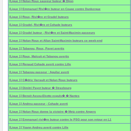
[Ligue 1] Nolan Roux sauveur buteur � Dijon
[Ligue 1] Emmanuel Rivi�re buteur en Coupe contre Dunkerque
[Ligue 1] Roux, Rivi�re et Gradel buteurs
[Ligue 1] Gradel, Rivi�re et Cohade buteurs
[Ligue 1] Gradel buteur ; Rivi�re et Saint-Maximin passeurs
[Ligue 1] Nolan Roux et Allan Saint-Maximin buteurs ce week-end
[Ligue 1] Tabanou, Roux, Payet avertis
[Ligue 1] Roux, Malcuit et Tabanou avertis
[Ligue 1] Renaud Cohade averti contre Lille
[Ligue 1] Tabanou passeur ; Aguilar averti
[Ligue 1] C�dric Varrault et Nolan Roux buteurs
[Ligue 1] Dimitri Payet buteur � Strasbourg
[Ligue 1] Benoit Assou-Ekotto expuls� � Nantes
[Ligue 1] Andreu passeur ; Cohade averti
[Ligue 1] Nolan Roux donne la victoire � Metz contre Angers
[Ligue 1] Emmanuel rivi�re buteur contre le PSG pour son retour en L1
[Ligue 1] Yoann Andreu averti contre Lille