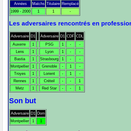
Années
Matchs
Titulaire
Remplacé
1999 - 2000
1
1
-
Les adversaires rencontrés en professio
Adversaire
D1
Adversaire
D1
CDF
CDL
Auxerre
1
PSG
1
-
-
Lens
1
Lyon
1
-
-
Bastia
1
Strasbourg
1
-
-
Montpellier
1
Grenoble
-
1
-
Troyes
1
Lorient
-
1
-
Rennes
1
Créteil
-
-
1
Metz
1
Red Star
-
-
1
Son but
Adversaire
D1
Dom
Montpellier
1
1