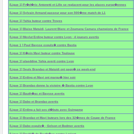
[Ligue 1] Fr�d�ric Antonetti et Lille se replacent pour les places europ�ennes
[Ligue 1] Sylvain Armand passeur pour son 500�me match de L1
[Ligue 1] Yahia buteur contre Troyes
[Ligue 1] Blaise Matuidi, Laurent Blanc et Zoumana Camara champions de France
[Ligue 1] Mevlut Erding buteur contre Lyon ; 4 joueurs avertis
[Ligue 1 ] Paul Baysse expuls� contre Bastia
[Ligue 1] K�vin Mayi buteur contre Toulouse
[Ligue 1] alaeddine Yahia averti contre Lyon
[Ligue 1] Seuls Brandao et Matuidi ont gagn� ce week-end
[Ligue 1] Erding et Mayi ont marqu� hier soir
[Ligue 1] Brandao donne la victoire � Bastia contre Lyon
[Ligue 1] Bauth�ac et Baysse avertis
[Ligue 1] Dabo et Brandao avertis
[Ligue 1] Erding a fait ses d�buts avec Guingamp
[Ligue 1] Brandao et Mayi buteurs lors des 32�mes de Coupe de France
[Ligue 1] Dabo expuls� ; Gelson et Bodmer avertis
[Ligue 1] Doubl� de Bauth�ac contre Lorient