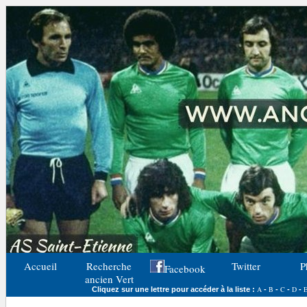
Accueil
Recherche
Twitter
P
Facebook
ancien Vert
A
B
C
D
Cliquez sur une lettre pour accéder à la liste :
-
-
-
-