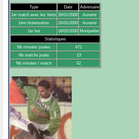
Type
Date
Adversaire
1er match avec les Verts
26/01/2000
Auxerre
1ère titularisation
26/01/2000
Auxerre
1er but
16/02/2000
Montpellier
Statistiques
Nb minutes jouées
672
Nb matchs joués
13
Nb minutes / match
52