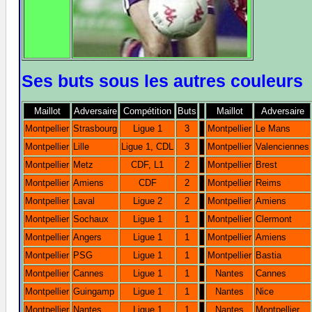
Ses buts sous les autres couleurs
Maillot
Adversaire
Compétition
Buts
Maillot
Adversaire
Montpellier
Strasbourg
Ligue 1
3
Montpellier
Le Mans
Montpellier
Lille
Ligue 1, CDL
3
Montpellier
Valenciennes
Montpellier
Metz
CDF, L1
2
Montpellier
Brest
Montpellier
Amiens
CDF
2
Montpellier
Reims
Montpellier
Laval
Ligue 2
2
Montpellier
Amiens
Montpellier
Sochaux
Ligue 1
1
Montpellier
Clermont
Montpellier
Angers
Ligue 1
1
Montpellier
Amiens
Montpellier
PSG
Ligue 1
1
Montpellier
Bastia
Montpellier
Cannes
Ligue 1
1
Nantes
Cannes
Montpellier
Guingamp
Ligue 1
1
Nantes
Nice
Montpellier
Nantes
Ligue 1
1
Nantes
Montpellier