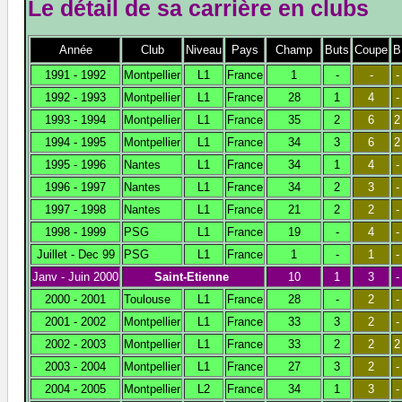
Le détail de sa carrière en clubs
Année
Club
Niveau
Pays
Champ
Buts
Coupe
B
1991 - 1992
Montpellier
L1
France
1
-
-
-
1992 - 1993
Montpellier
L1
France
28
1
4
-
1993 - 1994
Montpellier
L1
France
35
2
6
2
1994 - 1995
Montpellier
L1
France
34
3
6
2
1995 - 1996
Nantes
L1
France
34
1
4
-
1996 - 1997
Nantes
L1
France
34
2
3
-
1997 - 1998
Nantes
L1
France
21
2
2
-
1998 - 1999
PSG
L1
France
19
-
4
-
Juillet - Dec 99
PSG
L1
France
1
-
1
-
Janv - Juin 2000
Saint-Etienne
10
1
3
-
2000 - 2001
Toulouse
L1
France
28
-
2
-
2001 - 2002
Montpellier
L1
France
33
3
2
-
2002 - 2003
Montpellier
L1
France
33
2
2
2
2003 - 2004
Montpellier
L1
France
27
3
2
-
2004 - 2005
Montpellier
L2
France
34
1
3
-