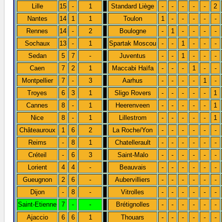
Lille
15
-
1
Standard Liège
-
-
-
-
-
2
Nantes
14
1
1
Toulon
1
-
-
-
-
-
Rennes
14
-
2
Boulogne
-
1
-
-
-
-
Sochaux
13
-
1
Spartak Moscou
-
-
1
-
-
-
Sedan
5
7
-
Juventus
-
-
1
-
-
-
Caen
7
2
1
Maccabi Haïfa
-
-
-
1
-
-
Montpellier
7
-
3
Aarhus
-
-
-
-
1
-
Troyes
6
3
1
Sligo Rovers
-
-
-
-
-
1
Cannes
8
-
1
Heerenveen
-
-
-
-
-
1
Nice
8
-
1
Lillestrom
-
-
-
-
-
1
Châteauroux
1
6
2
La Roche/Yon
-
-
-
-
-
-
Reims
-
8
1
Chatellerault
-
-
-
-
-
-
Créteil
-
6
3
Saint-Malo
-
-
-
-
-
-
Lorient
4
4
-
Beauvais
-
-
-
-
-
-
Gueugnon
2
6
-
Aubervilliers
-
-
-
-
-
-
Dijon
-
8
-
Vitrolles
-
-
-
-
-
-
Saint-Etienne
7
-
-
Brétignolles
-
-
-
-
-
-
Ajaccio
6
6
1
Thouars
-
-
-
-
-
-