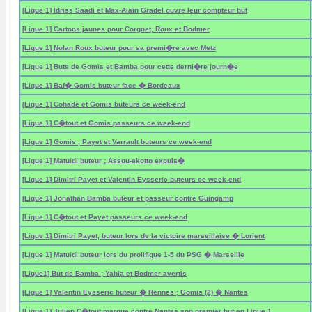
[Ligue 1] Idriss Saadi et Max-Alain Gradel ouvre leur compteur but
[Ligue 1] Cartons jaunes pour Corgnet, Roux et Bodmer
[Ligue 1] Nolan Roux buteur pour sa premi�re avec Metz
[Ligue 1] Buts de Gomis et Bamba pour cette derni�re journ�e
[Ligue 1] Baf� Gomis buteur face � Bordeaux
[Ligue 1] Cohade et Gomis buteurs ce week-end
[Ligue 1] C�tout et Gomis passeurs ce week-end
[Ligue 1] Gomis , Payet et Varrault buteurs ce week-end
[Ligue 1] Matuidi buteur ; Assou-ekotto expuls�
[Ligue 1] Dimitri Payet et Valentin Eysseric buteurs ce week-end
[Ligue 1] Jonathan Bamba buteur et passeur contre Guingamp
[Ligue 1] C�tout et Payet passeurs ce week-end
[Ligue 1] Dimitri Payet, buteur lors de la victoire marseillaise � Lorient
[Ligue 1] Matuidi buteur lors du prolifique 1-5 du PSG � Marseille
[Ligue1] But de Bamba ; Yahia et Bodmer avertis
[Ligue 1] Valentin Eysseric buteur � Rennes ; Gomis (2) � Nantes
[Ligue 1] Julien C�tout marque contre Nantes son premier but en Ligue 1