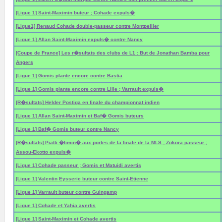
[Ligue 1] Saint-Maximin buteur ; Cohade expuls�
[Ligue1] Renaud Cohade double-passeur contre Montpellier
[Ligue 1] Allan Saint-Maximin expuls� contre Nancy
[Coupe de France] Les r�sultats des clubs de L1 : But de Jonathan Bamba pour
Angers
[Ligue 1] Gomis plante encore contre Bastia
[Ligue 1] Gomis plante encore contre Lille ; Varrault expuls�
[R�sultats] Helder Postiga en finale du championnat indien
[Ligue 1] Allan Saint-Maximin et Baf� Gomis buteurs
[Ligue 1] Baf� Gomis buteur contre Nancy
[R�sultats] Piatti �limin� aux portes de la finale de la MLS ; Zokora passeur ;
Assou-Ekotto expuls�
[Ligue 1] Cohade passeur ; Gomis et Matuidi avertis
[Ligue 1] Valentin Eysseric buteur contre Saint-Etienne
[Ligue 1] Varrault buteur contre Guingamp
[Ligue 1] Cohade et Yahia avertis
[Ligue 1] Saint-Maximin et Cohade avertis