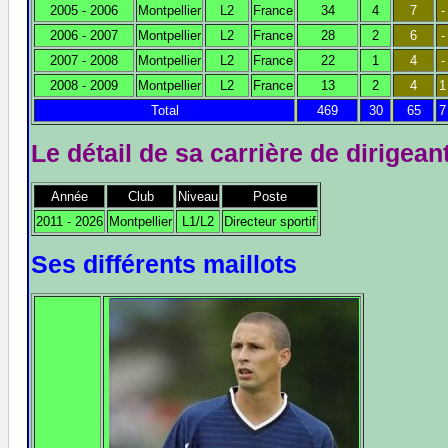
2005 - 2006
Montpellier
L2
France
34
4
7
-
2006 - 2007
Montpellier
L2
France
28
2
6
-
2007 - 2008
Montpellier
L2
France
22
1
4
-
2008 - 2009
Montpellier
L2
France
13
2
4
1
Total
469
30
65
7
Le détail de sa carrière de dirigean
Année
Club
Niveau
Poste
2011 - 2026
Montpellier
L1/L2
Directeur sportif
Ses différents maillots