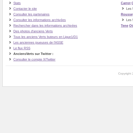
Stats
Carrot
Contacter le site
Les 5
Consulter les partenaires
Rousse
Consulter les informations archivées
Les 
Rechercher dans les informations archivées
Tene
O
Des photos d'anciens Verts
Tous les anciens Verts buteurs en Ligue1/D1
Les anciennes joueuses de l'ASSE
Le flux RSS
AnciensVerts sur Twitter :
Consulter le compte X/Twitter
Copyright 