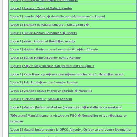
[Ligue 1] Armand, Yahia et Matuidi avertis
[Ligue 1] Lourde d�faite � domicile pour Malbranque et Sagnol
[Ligue 1] Brandao et Matuidi buteurs ; Yahia expuls�
[Ligue 1] But de Gelson Fernandes � Angers
[Ligue 1] Yahia, Andreu et Bauth�ac avertis
[Ligue 1] Mathieu Bodmer averti contre le Gaz�lec Ajaccio
[Ligue 1] But de Mathieu Bodmer contre Rennes
[Ligue 1] K�vin Mayi marque son premier but en Ligue 1
[Ligue 1] Pape Paye a jou� ses premi�res minutes en L1. Bauth�ac averti
[Ligue 1] Eric Bauth�ac averti contre Rennes
[Ligue 1] Brandao sauve l'honneur bastiais � Marseille
[Ligue 1] Armand buteur ; Matuidi passeur
[Ligue 1] Matuidi (buteur) et Andreu (passeur) en t�te d'affiche ce week-end
[R�sultats] Matuidi donne la victoire au PSG � Montpellier et les r�sultats en
Espagne
[Ligue 1] Matuidi buteur contre le GFCO Ajaccio ; Gelson averti contre Montpellier