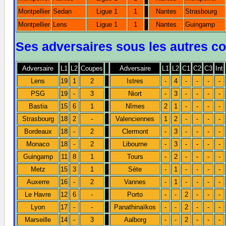
Montpellier
Sedan
Ligue 1
1
Nantes
Strasbourg
Montpellier
Lens
Ligue 1
1
Nantes
Guingamp
Ses adversaires sous les autres c
Adversaire
L1
L2
Coupes
Adversaire
L1
L2
C1
C2
C3
Int
Lens
19
1
2
Istres
-
4
-
-
-
-
PSG
19
-
3
Niort
-
3
-
-
-
-
Bastia
15
6
1
Nîmes
2
1
-
-
-
-
Strasbourg
18
2
-
Valenciennes
1
2
-
-
-
-
Bordeaux
18
-
2
Clermont
-
3
-
-
-
-
Monaco
18
-
2
Libourne
-
3
-
-
-
-
Guingamp
11
8
1
Tours
-
2
-
-
-
-
Metz
15
3
1
Sète
-
1
-
-
-
-
Auxerre
16
-
2
Vannes
-
1
-
-
-
-
Le Havre
12
6
-
Porto
-
-
2
-
-
-
Lyon
17
-
-
Panathinaïkos
-
-
2
-
-
-
Marseille
14
-
3
Aalborg
-
-
2
-
-
-