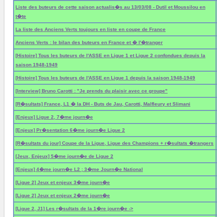
Liste des buteurs de cette saison actualis�s au 13/03/08 - Dutil et Moussilou en
t�te
La liste des Anciens Verts toujours en liste en coupe de France
Anciens Verts : le bilan des buteurs en France et � l'�tranger
[Histoire] Tous les buteurs de l'ASSE en Ligue 1 et Ligue 2 confondues depuis la
saison 1948-1949
[Histoire] Tous les buteurs de l'ASSE en Ligue 1 depuis la saison 1948-1949
[Interview] Bruno Carotti : "Je prends du plaisir avec ce groupe"
[R�sultats] France, L1 � la DH - Buts de Jau, Carotti, Malfleury et Slimani
[Enjeux] Ligue 2, 7�me journ�e
[Enjeux] Pr�sentation 6�me journ�e Ligue 2
[R�sultats du jour] Coupe de la Ligue, Ligue des Champions + r�sultats �trangers
[Jeux, Enjeux] 5�me journ�e de Ligue 2
[Enjeux] 4�me journ�e L2 ; 3�me Journ�e National
[Ligue 2] Jeux et enjeux 3�me journ�e
[Ligue 2] Jeux et enjeux 2�me journ�e
[Ligue 2, J1] Les r�sultats de la 1�re journ�e ->