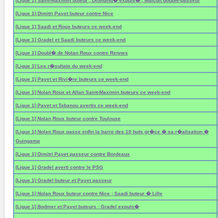
[Ligue 1] Saint-Maximin buteur ; Diomand� expuls� ; Malcuit double-passeur
[Ligue 1] Dimitri Payet buteur contre Nice
[Ligue 1] Saadi et Roux buteurs ce week-end
[Ligue 1] Gradel et Saadi buteurs ce week-end
[Ligue 1] Doubl� de Nolan Roux contre Rennes
[Ligue 1] Les r�sultats du week-end
[Ligue 1] Payet et Rivi�re buteurs ce week-end
[Ligue 1] Nolan Roux et Allan Saint-Maximin buteurs ce week-end
[Ligue 1] Payet et Tabanou avertis ce week-end
[Ligue 1] Nolan Roux buteur contre Toulouse
[Ligue 1] Nolan Roux passe enfin la barre des 10 buts gr�ce � sa r�alisation �
Guingamp
[Ligue 1] Dimitri Payet passeur contre Bordeaux
[Ligue 1] Gradel averti contre le PSG
[Ligue 1] Gradel buteur et Payet passeur
[Ligue 1] Nolan Roux buteur contre Nice ; Saadi buteur � Lille
[Ligue 1] Bodmer et Payet buteurs ; Gradel expuls�