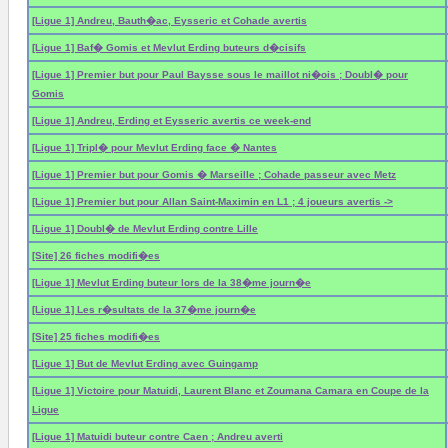
[Ligue 1] Andreu, Bauth�ac, Eysseric et Cohade avertis
[Ligue 1] Baf� Gomis et Mevlut Erding buteurs d�cisifs
[Ligue 1] Premier but pour Paul Baysse sous le maillot ni�ois ; Doubl� pour
Gomis
[Ligue 1] Andreu, Erding et Eysseric avertis ce week-end
[Ligue 1] Tripl� pour Mevlut Erding face � Nantes
[Ligue 1] Premier but pour Gomis � Marseille ; Cohade passeur avec Metz
[Ligue 1] Premier but pour Allan Saint-Maximin en L1 ; 4 joueurs avertis ->
[Ligue 1] Doubl� de Mevlut Erding contre Lille
[Site] 26 fiches modifi�es
[Ligue 1] Mevlut Erding buteur lors de la 38�me journ�e
[Ligue 1] Les r�sultats de la 37�me journ�e
[Site] 25 fiches modifi�es
[Ligue 1] But de Mevlut Erding avec Guingamp
[Ligue 1] Victoire pour Matuidi, Laurent Blanc et Zoumana Camara en Coupe de la
Ligue
[Ligue 1] Matuidi buteur contre Caen ; Andreu averti