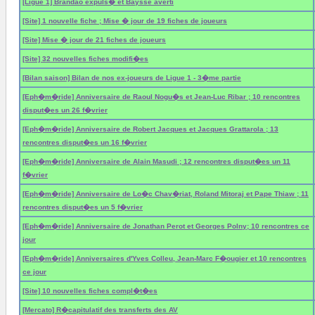
[Ligue 1] Brandao expuls� et Baysse averti
[Site] 1 nouvelle fiche ; Mise � jour de 19 fiches de joueurs
[Site] Mise � jour de 21 fiches de joueurs
[Site] 32 nouvelles fiches modifi�es
[Bilan saison] Bilan de nos ex-joueurs de Ligue 1 - 3�me partie
[Eph�m�ride] Anniversaire de Raoul Nogu�s et Jean-Luc Ribar ; 10 rencontres
disput�es un 26 f�vrier
[Eph�m�ride] Anniversaire de Robert Jacques et Jacques Grattarola ; 13
rencontres disput�es un 16 f�vrier
[Eph�m�ride] Anniversaire de Alain Masudi ; 12 rencontres disput�es un 11
f�vrier
[Eph�m�ride] Anniversaire de Lo�c Chav�riat, Roland Mitoraj et Pape Thiaw ; 11
rencontres disput�es un 5 f�vrier
[Eph�m�ride] Anniversaire de Jonathan Perot et Georges Polny; 10 rencontres ce
jour
[Eph�m�ride] Anniversaires d'Yves Colleu, Jean-Marc F�ougier et 10 rencontres
ce jour
[Site] 10 nouvelles fiches compl�t�es
[Mercato] R�capitulatif des transferts des AV