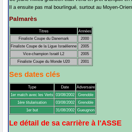
Il a ensuite pas mal bourlingué, surtout au Moyen-Orient
Palmarès
Titres
Années
Finaliste Coupe du Danemark
2000
Finaliste Coupe de la Ligue Israélienne
2005
Vice-champion Israël L2
2005
Finaliste Coupe du Monde U20
2001
Ses dates clés
Type
Date
Adversaire
1er match avec les Verts
03/08/2002
Grenoble
1ère titularisation
03/08/2002
Grenoble
1er but
31/08/2002
Gueugnon
Le détail de sa carrière à l'ASSE