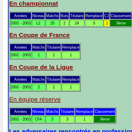
En championnat
Années
Niveau
Matchs
Buts
Titulaire
Remplacé
CJ
Classement
2002 - 2003
L2
25
2
24
5
2
9ème
En Coupe de France
Années
Matchs
Titulaire
Remplacé
2002 - 2003
1
1
1
En Coupe de la Ligue
Années
Matchs
Titulaire
Remplacé
2002 - 2003
2
1
1
En équipe réserve
Années
Niveau
Matchs
Titulaire
Remplacé
Classement
2002 - 2003
CFA
3
3
1
9ème
Les adversaires rencontrés en profession