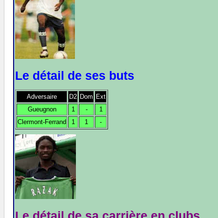
Le détail de ses buts
Adversaire
D2
Dom
Ext
Gueugnon
1
-
1
Clermont-Ferrand
1
1
-
Le détail de sa carrière en clubs