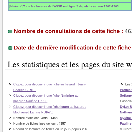
[Histoire] Tous les buteurs de l'ASSE en Ligue 2 depuis la saison 1962-1963
Nombre de consultations de cette fiche :
46
Date de dernière modification de cette fiche 
Les statistiques et les pages du sit
Cliquez pour découvrir une fiche au hasard : Jean-
Les
Charles CIRILLI
Patrice
Cliquez pour découvrir une fiche
féminine
au
Sofian
hasard : Nadège CISSE
Casabla
Cliquez pour découvrir une fiche
jeune
au hasard :
Dylan B
Mouhamed Lamine NDIAYE
Nathan
Nombre d'Anciens Verts :
1348
Mylène
Nombre de fiches lues ce jour :
4357
Paulin
Record de lectures de fiches en un jour (depuis le 6
du Nord