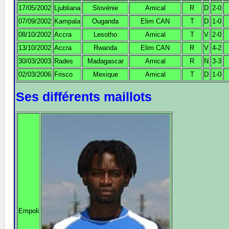
17/05/2002
Ljubliana
Slovénie
Amical
R
D
2-0
07/09/2002
Kampala
Ouganda
Elim CAN
T
D
1-0
08/10/2002
Accra
Lesotho
Amical
T
V
2-0
13/10/2002
Accra
Rwanda
Elim CAN
R
V
4-2
30/03/2003
Rades
Madagascar
Amical
R
N
3-3
02/03/2006
Frisco
Mexique
Amical
T
D
1-0
Ses différents maillots
Empoli