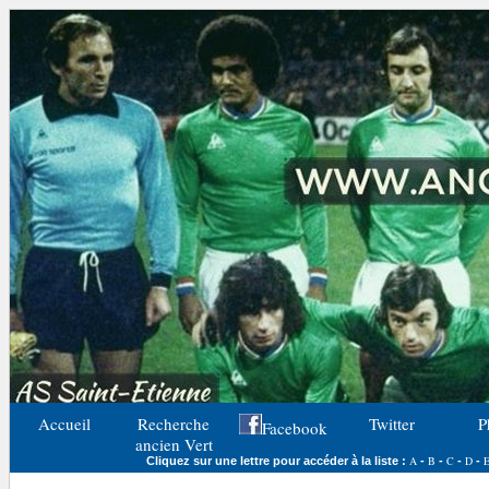
Accueil
Recherche
Twitter
P
Facebook
ancien Vert
A
B
C
D
Cliquez sur une lettre pour accéder à la liste :
-
-
-
-