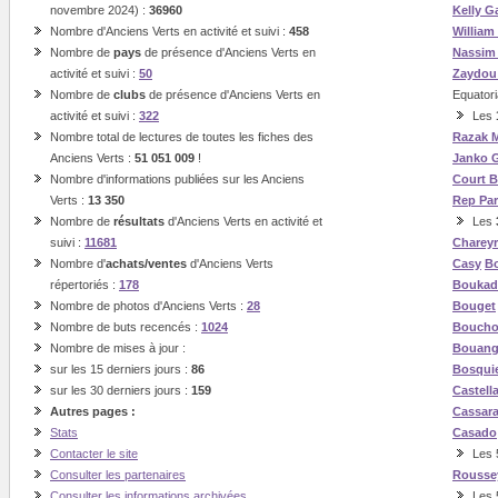
novembre 2024) :
36960
Kelly G
Nombre d'Anciens Verts en activité et suivi :
458
William
Nombre de
pays
de présence d'Anciens Verts en
Nassi
activité et suivi :
50
Zaydou
Nombre de
clubs
de présence d'Anciens Verts en
Equatori
activité et suivi :
322
Les
Nombre total de lectures de toutes les fiches des
Razak
Anciens Verts :
51 051 009
!
Janko
Nombre d'informations publiées sur les Anciens
Court
B
Verts :
13 350
Rep
Pa
Nombre de
résultats
d'Anciens Verts en activité et
Les
suivi :
11681
Charey
Nombre d'
achats/ventes
d'Anciens Verts
Casy
Bo
répertoriés :
178
Boukad
Nombre de photos d'Anciens Verts :
28
Bouget
Nombre de buts recencés :
1024
Boucho
Nombre de mises à jour :
Bouan
sur les 15 derniers jours :
86
Bosqui
sur les 30 derniers jours :
159
Castell
Autres pages :
Cassar
Stats
Casado
Contacter le site
Les 5
Consulter les partenaires
Rousse
Consulter les informations archivées
Les 