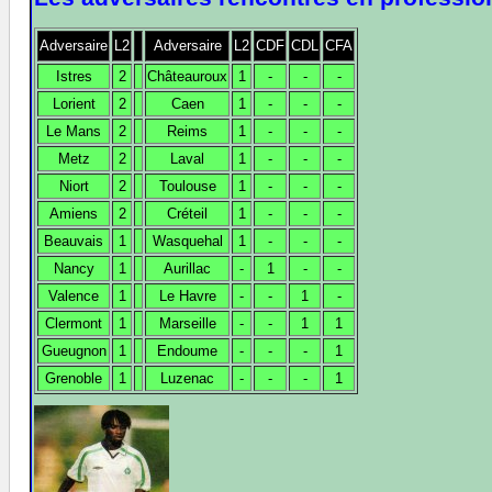
Adversaire
L2
Adversaire
L2
CDF
CDL
CFA
Istres
2
Châteauroux
1
-
-
-
Lorient
2
Caen
1
-
-
-
Le Mans
2
Reims
1
-
-
-
Metz
2
Laval
1
-
-
-
Niort
2
Toulouse
1
-
-
-
Amiens
2
Créteil
1
-
-
-
Beauvais
1
Wasquehal
1
-
-
-
Nancy
1
Aurillac
-
1
-
-
Valence
1
Le Havre
-
-
1
-
Clermont
1
Marseille
-
-
1
1
Gueugnon
1
Endoume
-
-
-
1
Grenoble
1
Luzenac
-
-
-
1