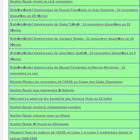
Ibrahim Razak rejoint un club vietnamien
[Eph�m�ride] Anniversaire de Pascal Fran�oise et Jean Claustrat ; 10 rencontres
disput�es un 28 f�vrier
[Eph�m�ride] Anniversaire de Siaka Ti�n� ; 14 rencontres disput�es un 22
f�vrier
[Eph�m�ride] Anniversaire de Jacques Veggia ; 11 rencontres disput�es un 14
f�vrier
[Eph�m�ride] Anniversaire de Jean-Marc Authi� ; 13 rencontres disput�es un 9
f�vrier
[Eph�m�ride] Anniversaire de Manuel Fernandez et Maryan Wisnieski ; 12
rencontres ce jour
[Histoire]
Toutes les rencontres de l'ASSE en Coupe des Clubs Champions
Ibrahim Razak joue maintenant � Bahrein
[Mercato] Le point sur les transferts des Anciens Verts au 24 juillet
Ibrahim Razak rejoint le championnat egyptien
Ibrahim Razak retourne jouer au Ghana
Ibrahim Razak � l'essai en Allemagne
[Histoire] Tous les buteurs de l'ASSE en Ligue 1 et Ligue 2 confondues depuis la
saison 1948-1949