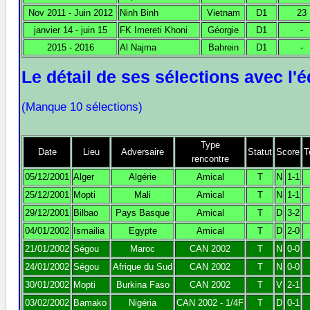
Nov 2011 - Juin 2012
Ninh Binh
Vietnam
D1
23
janvier 14 - juin 15
FK Imereti Khoni
Géorgie
D1
-
2015 - 2016
Al Najma
Bahrein
D1
-
Le détail de ses sélections avec l
(Manque 10 sélections)
Type
Date
Lieu
Adversaire
Statut
Score
T
rencontre
05/12/2001
Alger
Algérie
Amical
T
N
1-1
25/12/2001
Mopti
Mali
Amical
T
N
1-1
29/12/2001
Bilbao
Pays Basque
Amical
T
D
3-2
04/01/2002
Ismailia
Egypte
Amical
T
D
2-0
21/01/2002
Ségou
Maroc
CAN 2002
T
N
0-0
24/01/2002
Ségou
Afrique du Sud
CAN 2002
T
N
0-0
30/01/2002
Mopti
Burkina Faso
CAN 2002
T
V
2-1
03/02/2002
Bamako
Nigéria
CAN 2002 - 1/4F
T
D
0-1