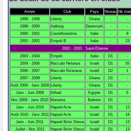
Année
Club
Pays
Niveau
Nb mat
1998 - 1999
Liberty
Ghana
-
-
1999 - 2000
Aalborg
Danemark
-
-
2000 - 2001
Castelfiorentino
Italie
-
9
2001 - 2002
Empoli B
Italie
-
23
2002 - 2003 Saint-Etienne
2003 - 2004
Empoli
Italie
D1
-
2004 - 2006
Maccabi Netanya
Israël
D1
55
2006 - 2007
Maccabi Ra'anana
Israël
D2
1
2007 - 2008
Liberty
Ghana
D1
-
Août 2008 - Janv 2009
Liberty
Ghana
D1
-
Janv - Juin 2009
Ittihad
Egypte
D1
5
Nov 2009 - Janv 2010
Manama
Bahrein
D1
-
Janv - Juin 2010
Hapoel Acre
Israël
D1
13
Août 2010 - Janv 2011
Hapoel Acre
Israël
D1
18
Janv - Juin 2011
Hapoel Be'er Sheva
Israël
D1
13
Juillet - Nov 2011
Hapoel Be'er Sheva
Israël
D1
13