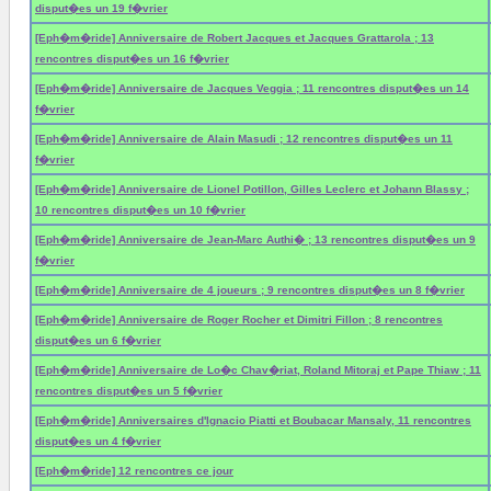
disput�es un 19 f�vrier
[Eph�m�ride] Anniversaire de Robert Jacques et Jacques Grattarola ; 13
rencontres disput�es un 16 f�vrier
[Eph�m�ride] Anniversaire de Jacques Veggia ; 11 rencontres disput�es un 14
f�vrier
[Eph�m�ride] Anniversaire de Alain Masudi ; 12 rencontres disput�es un 11
f�vrier
[Eph�m�ride] Anniversaire de Lionel Potillon, Gilles Leclerc et Johann Blassy ;
10 rencontres disput�es un 10 f�vrier
[Eph�m�ride] Anniversaire de Jean-Marc Authi� ; 13 rencontres disput�es un 9
f�vrier
[Eph�m�ride] Anniversaire de 4 joueurs ; 9 rencontres disput�es un 8 f�vrier
[Eph�m�ride] Anniversaire de Roger Rocher et Dimitri Fillon ; 8 rencontres
disput�es un 6 f�vrier
[Eph�m�ride] Anniversaire de Lo�c Chav�riat, Roland Mitoraj et Pape Thiaw ; 11
rencontres disput�es un 5 f�vrier
[Eph�m�ride] Anniversaires d'Ignacio Piatti et Boubacar Mansaly, 11 rencontres
disput�es un 4 f�vrier
[Eph�m�ride] 12 rencontres ce jour