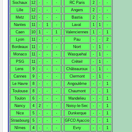
Sochaux
12
-
-
-
RC Paris
2
-
-
Lille
12
-
-
-
Angers
2
-
-
Metz
12
-
-
-
Bastia
2
-
-
Nantes
11
-
1
-
Laval
1
1
-
Caen
10
1
-
1
Valenciennes
1
-
1
Lyon
11
-
-
-
Pau
-
-
2
Bordeaux
11
-
-
-
Niort
-
1
-
Monaco
11
-
-
-
Wasquehal
-
1
-
PSG
11
-
-
-
Créteil
-
1
-
Lens
9
-
-
-
Châteauroux
-
1
-
Cannes
9
-
-
-
Clermont
-
1
-
Le Havre
8
-
-
-
Angoulême
-
-
1
Toulouse
8
-
-
-
Chaumont
-
-
1
Toulon
6
-
-
-
Mandelieu
-
-
1
Nancy
4
2
-
-
Noisy-le-Sec
-
-
1
Nice
5
-
-
-
Dunkerque
-
-
1
Strasbourg
5
-
-
-
GFCO Ajaccio
-
-
1
Nîmes
4
-
-
-
Evry
-
-
1