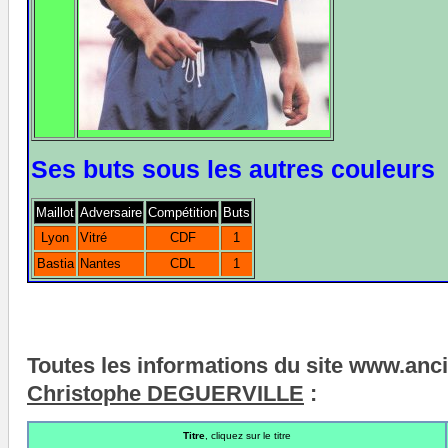
Ses buts sous les autres couleurs
Maillot
Adversaire
Compétition
Buts
Lyon
Vitré
CDF
1
Bastia
Nantes
CDL
1
Toutes les informations du site www.anc
Christophe DEGUERVILLE
:
Titre
, cliquez sur le titre