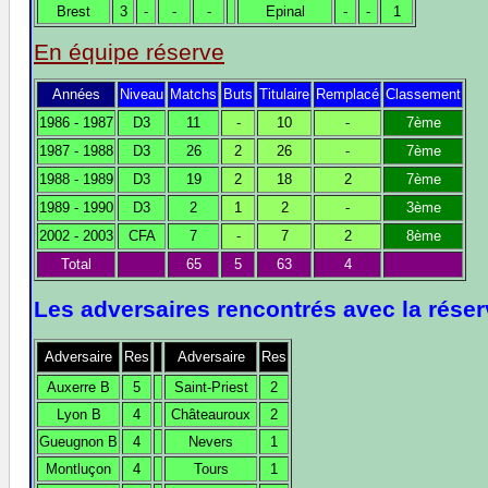
Brest
3
-
-
-
Epinal
-
-
1
En équipe réserve
Années
Niveau
Matchs
Buts
Titulaire
Remplacé
Classement
1986 - 1987
D3
11
-
10
-
7ème
1987 - 1988
D3
26
2
26
-
7ème
1988 - 1989
D3
19
2
18
2
7ème
1989 - 1990
D3
2
1
2
-
3ème
2002 - 2003
CFA
7
-
7
2
8ème
Total
65
5
63
4
Les adversaires rencontrés avec la rése
Adversaire
Res
Adversaire
Res
Auxerre B
5
Saint-Priest
2
Lyon B
4
Châteauroux
2
Gueugnon B
4
Nevers
1
Montluçon
4
Tours
1