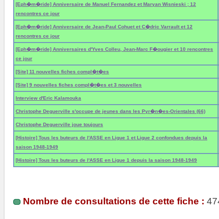
[Eph�m�ride] Anniversaire de Manuel Fernandez et Maryan Wisnieski ; 12
rencontres ce jour
[Eph�m�ride] Anniversaire de Jean-Paul Cohuet et C�dric Varrault et 12
rencontres ce jour
[Eph�m�ride] Anniversaires d'Yves Colleu, Jean-Marc F�ougier et 10 rencontres
ce jour
[Site] 11 nouvelles fiches compl�t�es
[Site] 9 nouvelles fiches compl�t�es et 3 nouvelles
Interview d'Eric Kalamouka
Christophe Deguerville s'occupe de jeunes dans les Pyr�n�es-Orientales (66)
Christophe Deguerville joue toujours
[Histoire] Tous les buteurs de l'ASSE en Ligue 1 et Ligue 2 confondues depuis la
saison 1948-1949
[Histoire] Tous les buteurs de l'ASSE en Ligue 1 depuis la saison 1948-1949
Nombre de consultations de cette fiche :
47