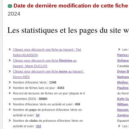
Date de dernière modification de cette fiche 
2024
Les statistiques et les pages du sit
Cliquez pour découvrir une fiche au hasard : Ted
Les
Kelton AGASSON
Patrice
Cliquez pour découvrir une fiche
féminine
au
Sofian
hasard : Marie DUCLOS
Casabla
Cliquez pour découvrir une fiche
jeune
au hasard :
Dylan B
Kenzo KIES
Nathan
Nombre d'Anciens Verts :
1348
Mylène
Nombre de fiches lues ce jour :
4343
Paulin
Record de lectures de fiches en un jour (depuis le 6
du Nord
novembre 2024) :
36960
Kelly G
Nombre d'Anciens Verts en activité et suivi :
458
William
Nombre de
pays
de présence d'Anciens Verts en
Nassi
activité et suivi :
50
Zaydou
Nombre de
clubs
de présence d'Anciens Verts en
Equatori
activité et suivi :
322
Les