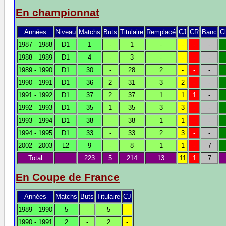
En championnat
Années
Niveau
Matchs
Buts
Titulaire
Remplacé
CJ
CR
Banc
C
1987 - 1988
D1
1
-
1
-
-
-
-
1988 - 1989
D1
4
-
3
-
-
-
-
1989 - 1990
D1
30
-
28
2
-
-
-
1990 - 1991
D1
36
2
31
3
2
-
-
1991 - 1992
D1
37
2
37
1
1
1
-
1992 - 1993
D1
35
1
35
3
3
-
-
1993 - 1994
D1
38
-
38
1
1
-
-
1994 - 1995
D1
33
-
33
2
3
-
-
2002 - 2003
L2
9
-
8
1
1
-
7
Total
223
5
214
13
11
1
7
En Coupe de France
Années
Matchs
Buts
Titulaire
CJ
1989 - 1990
5
-
5
-
1990 - 1991
2
-
2
-