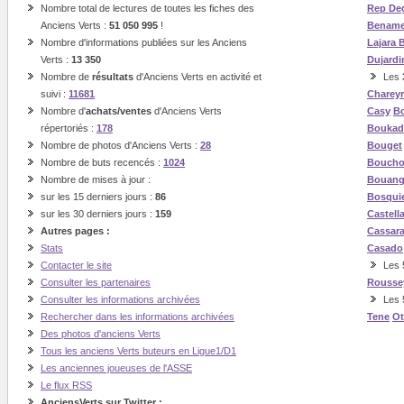
Nombre total de lectures de toutes les fiches des
Rep
Deg
Anciens Verts :
51 050 995
!
Bename
Nombre d'informations publiées sur les Anciens
Lajara
Verts :
13 350
Dujardi
Nombre de
résultats
d'Anciens Verts en activité et
Les
suivi :
11681
Charey
Nombre d'
achats/ventes
d'Anciens Verts
Casy
Bo
répertoriés :
178
Boukad
Nombre de photos d'Anciens Verts :
28
Bouget
Nombre de buts recencés :
1024
Boucho
Nombre de mises à jour :
Bouan
sur les 15 derniers jours :
86
Bosqui
sur les 30 derniers jours :
159
Castell
Autres pages :
Cassar
Stats
Casado
Contacter le site
Les 5
Consulter les partenaires
Rousse
Consulter les informations archivées
Les 
Rechercher dans les informations archivées
Tene
O
Des photos d'anciens Verts
Tous les anciens Verts buteurs en Ligue1/D1
Les anciennes joueuses de l'ASSE
Le flux RSS
AnciensVerts sur Twitter :