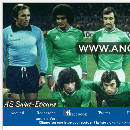
Accueil
Recherche
Twitter
P
Facebook
ancien Vert
A
B
C
D
Cliquez sur une lettre pour accéder à la liste :
-
-
-
-