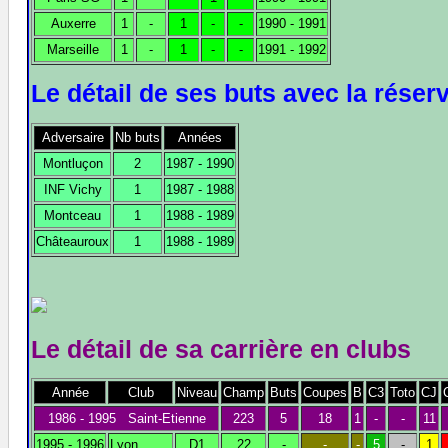
Auxerre
1
-
1
-
-
1990 - 1991
Marseille
1
-
1
-
-
1991 - 1992
Le détail de ses buts avec la réser
Adversaire
Nb buts
Années
Montluçon
2
1987 - 1990
INF Vichy
1
1987 - 1988
Montceau
1
1988 - 1989
Châteauroux
1
1988 - 1989
Le détail de sa carrière en clubs
Année
Club
Niveau
Champ
Buts
Coupes
B
C3
Toto
CJ
1986 - 1995 Saint-Etienne
223
5
18
1
-
-
11
1995 - 1996
Lyon
D1
22
-
-
-
5
-
1