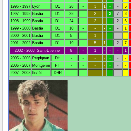
1996 - 1997
Lyon
D1
28
-
3
1
-
-
5
1997 - 1998
Bastia
D1
28
-
2
-
3
7
3
1998 - 1999
Bastia
D1
24
-
2
-
-
2
6
1999 - 2000
Bastia
D1
10
-
-
-
-
-
1
2000 - 2001
Bastia
D1
5
-
1
-
-
-
-
2001 - 2002
Bastia
D1
19
-
5
1
-
2
7
2002 - 2003 Saint-Etienne
9
-
1
-
-
-
1
2005 - 2006
Perpignan
DH
-
-
-
-
-
-
-
2006 - 2007
Montgeron
PH
-
-
-
-
-
-
-
2007 - 2008
Ile/têt
DHR
-
-
-
-
-
-
-