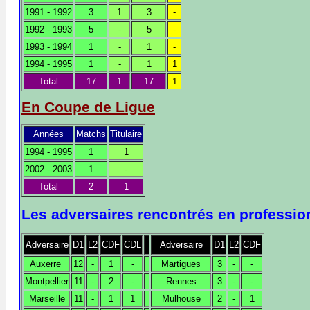
1991 - 1992
3
1
3
-
1992 - 1993
5
-
5
-
1993 - 1994
1
-
1
-
1994 - 1995
1
-
1
1
Total
17
1
17
1
En Coupe de Ligue
Années
Matchs
Titulaire
1994 - 1995
1
1
2002 - 2003
1
-
Total
2
1
Les adversaires rencontrés en professio
Adversaire
D1
L2
CDF
CDL
Adversaire
D1
L2
CDF
Auxerre
12
-
1
-
Martigues
3
-
-
Montpellier
11
-
2
-
Rennes
3
-
-
Marseille
11
-
1
1
Mulhouse
2
-
1