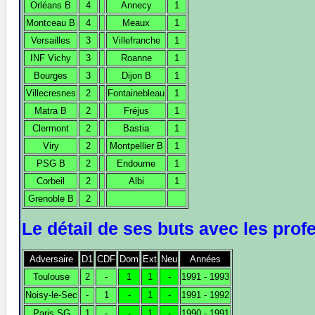
Orléans B
4
Annecy
1
Montceau B
4
Meaux
1
Versailles
3
Villefranche
1
INF Vichy
3
Roanne
1
Bourges
3
Dijon B
1
Villecresnes
2
Fontainebleau
1
Matra B
2
Fréjus
1
Clermont
2
Bastia
1
Viry
2
Montpellier B
1
PSG B
2
Endoume
1
Corbeil
2
Albi
1
Grenoble B
2
Le détail de ses buts avec les prof
Adversaire
D1
CDF
Dom
Ext
Neu
Années
Toulouse
2
-
1
1
-
1991 - 1993
Noisy-le-Sec
-
1
-
1
-
1991 - 1992
Paris SG
1
-
-
1
-
1990 - 1991