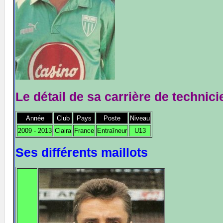
Le détail de sa carrière de technici
Année
Club
Pays
Poste
Niveau
2009 - 2013
Claira
France
Entraîneur
U13
Ses différents maillots