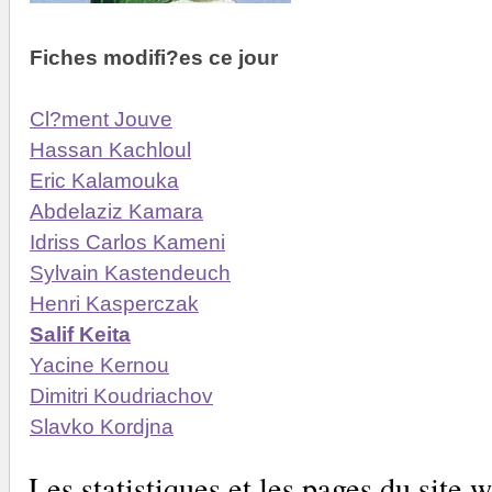
Fiches modifi?es ce jour
Cl?ment Jouve
Hassan Kachloul
Eric Kalamouka
Abdelaziz Kamara
Idriss Carlos Kameni
Sylvain Kastendeuch
Henri Kasperczak
Salif Keita
Yacine Kernou
Dimitri Koudriachov
Slavko Kordjna
Les statistiques et les pages du sit