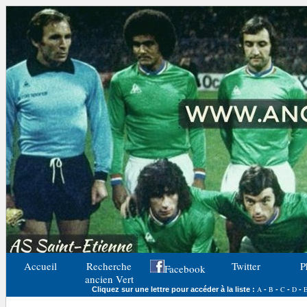
Accueil
Recherche
Twitter
P
Facebook
ancien Vert
A
B
C
D
Cliquez sur une lettre pour accéder à la liste :
-
-
-
-