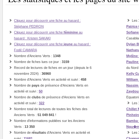
Cliquez pour découvrir une fiche au hasard :
Les
Stéphane PEDRON
Patrice
Cliquez pour découvrir une fiche
féminine
au
Sofian
hasard : Kristen SAKAKI
Casabla
Cliquez pour découvrir une fiche
jeune
au hasard :
Dylan B
Fodé CAMARA
Nathan
Nombre d'Anciens Verts :
1348
Mylène
Nombre de fiches lues ce jour :
3159
Paulin
Record de lectures de fiches en un jour (depuis le 6
du Nord
novembre 2024) :
36960
Kelly G
Nombre d'Anciens Verts en activité et suivi :
458
William
Nombre de
pays
de présence d'Anciens Verts en
Nassi
activité et suivi :
50
Zaydou
Nombre de
clubs
de présence d'Anciens Verts en
Equatori
activité et suivi :
322
Les
Nombre total de lectures de toutes les fiches des
Chillet
Anciens Verts :
51 049 841
!
Pinheir
Nombre d'informations publiées sur les Anciens
Bamba
Verts :
13 350
Ngu�
Nombre de
résultats
d'Anciens Verts en activité et
Les
suivi :
11681
Charey