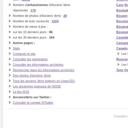
Nombre d'
achats/ventes
d'Anciens Verts
Casy
Bo
répertoriés :
178
Boukad
Nombre de photos d'Anciens Verts :
28
Bouget
Nombre de buts recencés :
1024
Boucho
Nombre de mises à jour :
Bouan
sur les 15 derniers jours :
86
Bosqui
sur les 30 derniers jours :
164
Castell
Autres pages :
Cassar
Stats
Casado
Contacter le site
Les 5
Consulter les partenaires
Rousse
Consulter les informations archivées
Les 
Rechercher dans les informations archivées
Tene
O
Des photos d'anciens Verts
Tous les anciens Verts buteurs en Ligue1/D1
Les anciennes joueuses de l'ASSE
Le flux RSS
AnciensVerts sur Twitter :
Consulter le compte X/Twitter
Copyright 