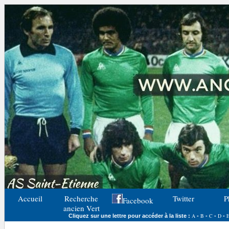
Accueil
Recherche
Twitter
P
Facebook
ancien Vert
A
B
C
D
Cliquez sur une lettre pour accéder à la liste :
-
-
-
-