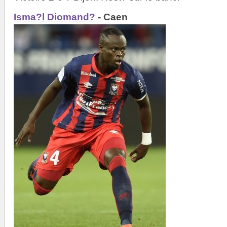
Isma?l Diomand?
- Caen