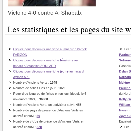
Victoire 4-0 contre Al Shabab.
Les statistiques et les pages du sit
Cliquez pour découvrir une fiche au hasard : Patrick
Les
PARIZON
Patrice
Cliquez pour découvrir une fiche
féminine
au
Sofian
hasard : Amandine SOULARD
Casabla
Cliquez pour découvrir une fiche
jeune
au hasard :
Dylan B
Ayman AIKI
Nathan
Nombre d'Anciens Verts :
1348
Mylène
Nombre de fiches lues ce jour :
1029
Paulin
Record de lectures de fiches en un jour (depuis le 6
du Nord
novembre 2024) :
36960
Kelly G
Nombre d'Anciens Verts en activité et suivi :
456
William
Nombre de
pays
de présence d'Anciens Verts en
Nassi
activité et suivi :
50
Zaydou
Nombre de
clubs
de présence d'Anciens Verts en
Equatori
activité et suivi :
320
Les