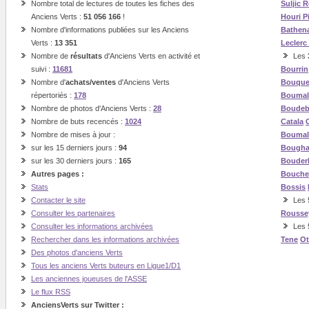
Nombre total de lectures de toutes les fiches des
Suljic
R
Anciens Verts :
51 056 166
!
Houri
P
Nombre d'informations publiées sur les Anciens
Bathen
Verts :
13 351
Leclerc
Nombre de
résultats
d'Anciens Verts en activité et
Les
suivi :
11681
Bourrin
Nombre d'
achats/ventes
d'Anciens Verts
Bouque
répertoriés :
178
Boumal
Nombre de photos d'Anciens Verts :
28
Boude
Nombre de buts recencés :
1024
Catala
Nombre de mises à jour :
Boumal
sur les 15 derniers jours :
94
Bough
sur les 30 derniers jours :
165
Bouder
Autres pages :
Bouche
Stats
Bossis
Contacter le site
Les 5
Consulter les partenaires
Rousse
Consulter les informations archivées
Les 
Rechercher dans les informations archivées
Tene
O
Des photos d'anciens Verts
Tous les anciens Verts buteurs en Ligue1/D1
Les anciennes joueuses de l'ASSE
Le flux RSS
AnciensVerts sur Twitter :