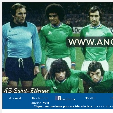
Accueil
Recherche
Twitter
P
Facebook
ancien Vert
A
B
C
D
Cliquez sur une lettre pour accéder à la liste :
-
-
-
-