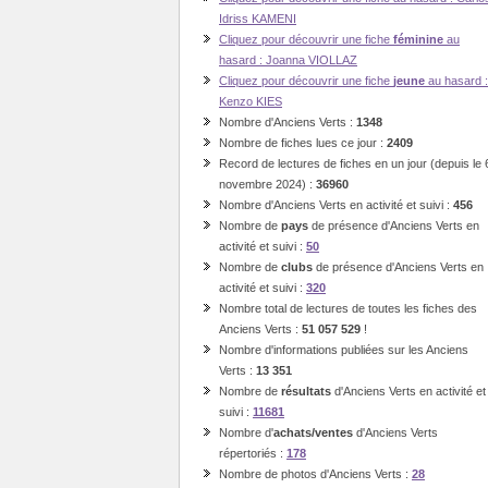
Idriss KAMENI
Cliquez pour découvrir une fiche
féminine
au
hasard : Joanna VIOLLAZ
Cliquez pour découvrir une fiche
jeune
au hasard :
Kenzo KIES
Nombre d'Anciens Verts :
1348
Nombre de fiches lues ce jour :
2409
Record de lectures de fiches en un jour (depuis le 
novembre 2024) :
36960
Nombre d'Anciens Verts en activité et suivi :
456
Nombre de
pays
de présence d'Anciens Verts en
activité et suivi :
50
Nombre de
clubs
de présence d'Anciens Verts en
activité et suivi :
320
Nombre total de lectures de toutes les fiches des
Anciens Verts :
51 057 529
!
Nombre d'informations publiées sur les Anciens
Verts :
13 351
Nombre de
résultats
d'Anciens Verts en activité et
suivi :
11681
Nombre d'
achats/ventes
d'Anciens Verts
répertoriés :
178
Nombre de photos d'Anciens Verts :
28