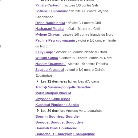
Patrice Carteron
: victoire 1/0 contre Safi
Sofiane El moudane
: défaite 1/0 contre Wydad
Casablanca
Dylan Batubinsika
: défaite 2/1 contre Chili
Nathanael Mbuku
: défaite 2/1 contre Chili
Mylène Chavas
: victoire 1/0 contre Irlande du Nord
Pauline Peyraud-magnin
: victoire 1/0 contre Irlande
6
du Nord
Kelly Gago
: victoire 1/0 contre Irlande du Nord
William Saliba
: victoire 3/1 contre Irlande du Nord
Nassim Ouammou
: victoire 1/0 contre Dcheira
Zaydou Youssouf
: victoire 1/0 contre Guinée
Equatoriale
Les
12 dernières
fiches lues d'Anciens :
Traor�
Sinama-pongolle
Sabathie
Marin
Maupay
Vincent
Veyssade
Cirilli
Assaf
Kachloul
Piquionne
Sonko
Les
30 derniers
Anciens Verts actualisés :
Bourrin
Bourrieau
Bourdier
Bouquet
Bouquet
Bououden
Boumali
Bladi
Boudarene
Boudebouz
Chareyron
Champagnac