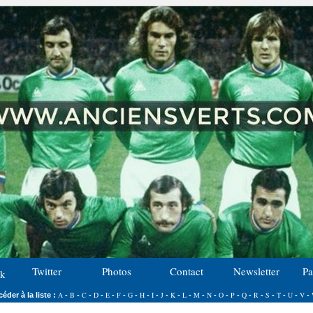
Twitter
Photos
Contact
Newsletter
Pa
k
A
B
C
D
E
F
G
H
I
J
K
L
M
N
O
P
Q
R
S
T
U
V
éder à la liste :
-
-
-
-
-
-
-
-
-
-
-
-
-
-
-
-
-
-
-
-
-
-