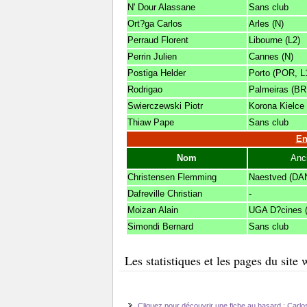
N' Dour Alassane
Sans club
Ort?ga Carlos
Arles (N)
Perraud Florent
Libourne (L2)
Perrin Julien
Cannes (N)
Postiga Helder
Porto (POR, L
Rodrigao
Palmeiras (BR
Swierczewski Piotr
Korona Kielce 
Thiaw Pape
Sans club
En
Nom
Anc
Christensen Flemming
Naestved (DA
Dafreville Christian
-
Moizan Alain
UGA D?cines 
Simondi Bernard
Sans club
Les statistiques et les pages du sit
Cliquez pour découvrir une fiche au hasard : Carlo