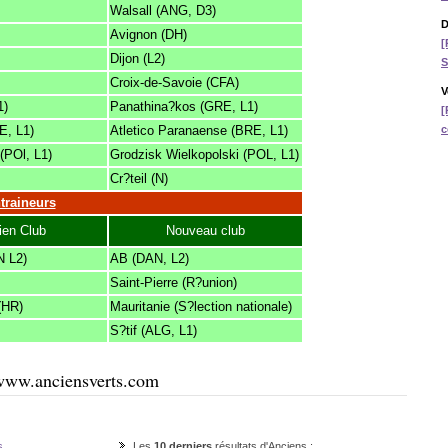
Walsall (ANG, D3)
D
Avignon (DH)
[
Dijon (L2)
S
Croix-de-Savoie (CFA)
V
1)
Panathina?kos (GRE, L1)
[
E, L1)
Atletico Paranaense (BRE, L1)
c
(POl, L1)
Grodzisk Wielkopolski (POL, L1)
Cr?teil (N)
traineurs
ien Club
Nouveau club
N L2)
AB (DAN, L2)
Saint-Pierre (R?union)
(HR)
Mauritanie (S?lection nationale)
S?tif (ALG, L1)
e www.anciensverts.com
s
Les
10 derniers
résultats d'Anciens :