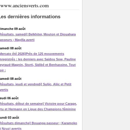
www.anciensverts.com
Les dernières informations
imanche 09 août
Résultats, samedi] Belkhiter, Mouton et Djouahara
asseurs ; Mayilla averti
amedi 08 août
Mercato été 2026]Près de 125 mouvements
nregistrés : les derniers avec Saïdou Sow, Pauline
eyraud-Magnin, Storti, Sidibé et Benhassine. Tout
oir :
amedi 08 août
Résultats, jeudi et vendredi] Suljic, Aljic et Petit
vertis
eudi 06 août
Résultats, début de semaine] Victoire pour Carage,
tu et Hermann en Ligue des Champions féminine
undi 03 août
Résultats dimanche] Bouanga passeur ; Karamoko
t Nzuzi avertis