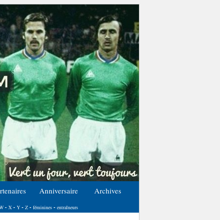
rtenaires
Anniversaire
Archives
W
X
Y
Z
féminines
entraîneurs
-
-
-
-
-