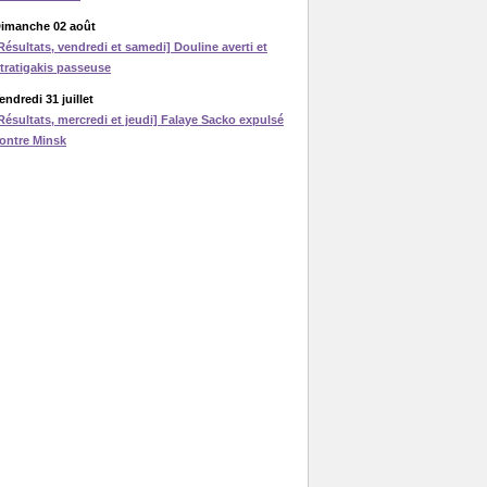
imanche 02 août
Résultats, vendredi et samedi] Douline averti et
tratigakis passeuse
endredi 31 juillet
Résultats, mercredi et jeudi] Falaye Sacko expulsé
ontre Minsk