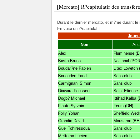
[Mercato] R?capitulatif des transfert
Durant le dernier mercato, et m?me durant le m
En voici un r?capitulatif.
Joueur
Nom
Anc
Alex
Fluminense (B
Basto Bruno
Nacional (POR
Boudar?ne Fabien
Litex Lovetch 
Bououden Farid
Sans club
Carmignani Simon
Sans club
Diawara Fousseni
Saint-Etienne
Dogb? Michael
Ittihad Kalba 
Flauto Sylvain
Feurs (DH)
Folly Yohan
Sheffield Wed
Grondin David
Mouscron (BEL
Guel Tchiressoua
Sans club
Mettomo Lucien
Sans club