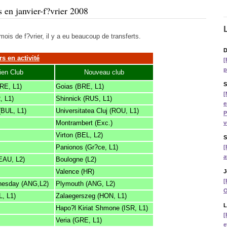
s en janvier-f?vrier 2008
ois de f?vrier, il y a eu beaucoup de transferts.
D
s en activité
[
p
ien Club
Nouveau club
S
RE, L1)
Goias (BRE, L1)
[
, L1)
Shinnick (RUS, L1)
e
(BUL, L1)
Universitatea Cluj (ROU, L1)
P
Montrambert (Exc.)
v
Virton (BEL, L2)
S
Panionos (Gr?ce, L1)
[
a
(EAU, L2)
Boulogne (L2)
Valence (HR)
J
[
nesday (ANG,L2)
Plymouth (ANG, L2)
O
, L1)
Zalaegerszeg (HON, L1)
L
Hapo?l Kiriat Shmone (ISR, L1)
[
Veria (GRE, L1)
e