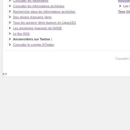
Consulter les partenaires
Rousse
Consulter les informations archivées
Les 
Rechercher dans les informations archivées
Tene
O
Des photos d'anciens Verts
Tous les anciens Verts buteurs en Ligue1/D1
Les anciennes joueuses de l'ASSE
Le flux RSS
AnciensVerts sur Twitter :
Consulter le compte X/Twitter
Copyright 
a n