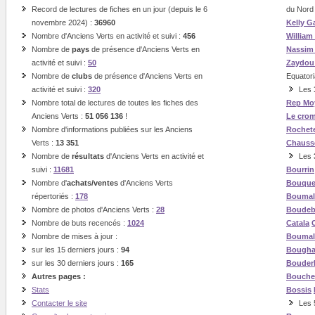
Record de lectures de fiches en un jour (depuis le 6
du Nord
novembre 2024) :
36960
Kelly G
Nombre d'Anciens Verts en activité et suivi :
456
William
Nombre de
pays
de présence d'Anciens Verts en
Nassi
activité et suivi :
50
Zaydou
Nombre de
clubs
de présence d'Anciens Verts en
Equatori
activité et suivi :
320
Les
Nombre total de lectures de toutes les fiches des
Rep
Mo
Anciens Verts :
51 056 136
!
Le cro
Nombre d'informations publiées sur les Anciens
Rochet
Verts :
13 351
Chauss
Nombre de
résultats
d'Anciens Verts en activité et
Les
suivi :
11681
Bourrin
Nombre d'
achats/ventes
d'Anciens Verts
Bouque
répertoriés :
178
Boumal
Nombre de photos d'Anciens Verts :
28
Boude
Nombre de buts recencés :
1024
Catala
Nombre de mises à jour :
Boumal
sur les 15 derniers jours :
94
Bough
sur les 30 derniers jours :
165
Bouder
Autres pages :
Bouche
Stats
Bossis
Contacter le site
Les 5