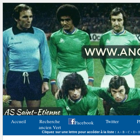
Accueil
Recherche
Twitter
P
Facebook
ancien Vert
A
B
C
D
Cliquez sur une lettre pour accéder à la liste :
-
-
-
-