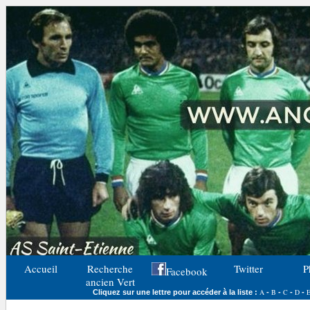
Accueil
Recherche
Twitter
P
Facebook
ancien Vert
A
B
C
D
Cliquez sur une lettre pour accéder à la liste :
-
-
-
-