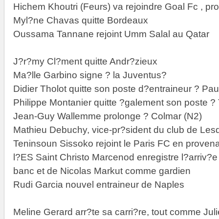
Hichem Khoutri (Feurs) va rejoindre Goal Fc , p
Myl?ne Chavas quitte Bordeaux
Oussama Tannane rejoint Umm Salal au Qatar
J?r?my Cl?ment quitte Andr?zieux
Ma?lle Garbino signe ? la Juventus?
Didier Tholot quitte son poste d?entraineur ? Pau 
Philippe Montanier quitte ?galement son poste ?
Jean-Guy Wallemme prolonge ? Colmar (N2)
Mathieu Debuchy, vice-pr?sident du club de Les
Teninsoun Sissoko rejoint le Paris FC en prove
l?ES Saint Christo Marcenod enregistre l?arriv?
banc et de Nicolas Markut comme gardien
Rudi Garcia nouvel entraineur de Naples
Meline Gerard arr?te sa carri?re, tout comme Jul