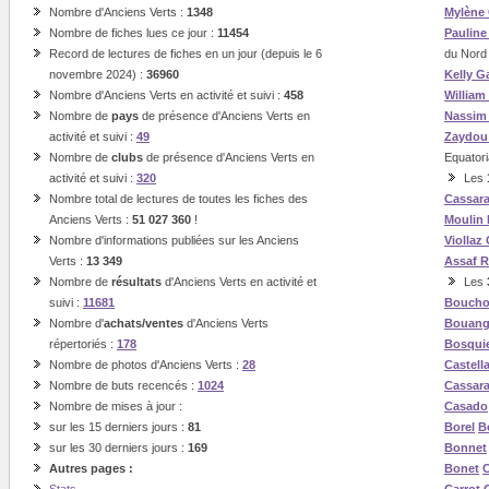
Nombre d'Anciens Verts :
1348
Mylène
Nombre de fiches lues ce jour :
11454
Paulin
Record de lectures de fiches en un jour (depuis le 6
du Nord
novembre 2024) :
36960
Kelly G
Nombre d'Anciens Verts en activité et suivi :
458
William
Nombre de
pays
de présence d'Anciens Verts en
Nassi
activité et suivi :
49
Zaydou
Nombre de
clubs
de présence d'Anciens Verts en
Equatori
activité et suivi :
320
Les
Nombre total de lectures de toutes les fiches des
Cassar
Anciens Verts :
51 027 360
!
Moulin
Nombre d'informations publiées sur les Anciens
Viollaz
Verts :
13 349
Assaf
R
Nombre de
résultats
d'Anciens Verts en activité et
Les
suivi :
11681
Boucho
Nombre d'
achats/ventes
d'Anciens Verts
Bouan
répertoriés :
178
Bosqui
Nombre de photos d'Anciens Verts :
28
Castell
Nombre de buts recencés :
1024
Cassar
Nombre de mises à jour :
Casado
sur les 15 derniers jours :
81
Borel
B
sur les 30 derniers jours :
169
Bonnet
Autres pages :
Bonet
C