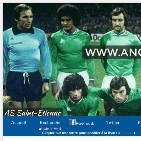
Accueil
Recherche
Twitter
P
Facebook
ancien Vert
A
B
C
D
Cliquez sur une lettre pour accéder à la liste :
-
-
-
-