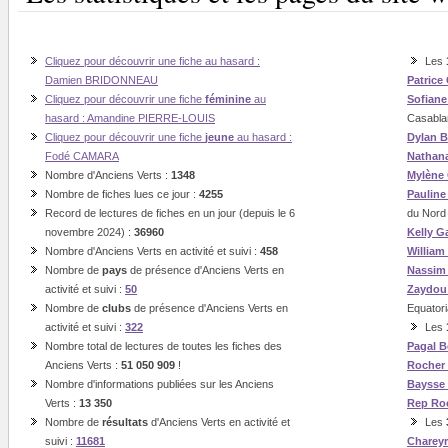
Cliquez pour découvrir une fiche au hasard :
Les
Damien BRIDONNEAU
Patrice
Cliquez pour découvrir une fiche
féminine
au
Sofian
hasard : Amandine PIERRE-LOUIS
Casabla
Cliquez pour découvrir une fiche
jeune
au hasard :
Dylan B
Fodé CAMARA
Nathan
Nombre d'Anciens Verts :
1348
Mylène
Nombre de fiches lues ce jour :
4255
Paulin
Record de lectures de fiches en un jour (depuis le 6
du Nord
novembre 2024) :
36960
Kelly G
Nombre d'Anciens Verts en activité et suivi :
458
William
Nombre de
pays
de présence d'Anciens Verts en
Nassi
activité et suivi :
50
Zaydou
Nombre de
clubs
de présence d'Anciens Verts en
Equatori
activité et suivi :
322
Les
Nombre total de lectures de toutes les fiches des
Pagal
B
Anciens Verts :
51 050 909
!
Rocher
Nombre d'informations publiées sur les Anciens
Baysse
Verts :
13 350
Rep
Ro
Nombre de
résultats
d'Anciens Verts en activité et
Les
suivi :
11681
Charey