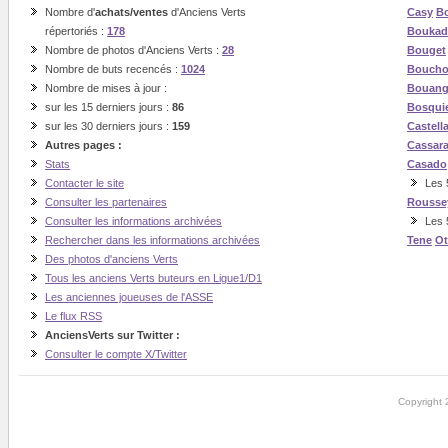
Nombre d'
achats/ventes
d'Anciens Verts
Casy
Bo
répertoriés :
178
Boukad
Nombre de photos d'Anciens Verts :
28
Bouget
Nombre de buts recencés :
1024
Boucho
Nombre de mises à jour :
Bouan
sur les 15 derniers jours :
86
Bosqui
sur les 30 derniers jours :
159
Castell
Autres pages :
Cassar
Stats
Casado
Contacter le site
Les 5
Consulter les partenaires
Rousse
Consulter les informations archivées
Les 
Rechercher dans les informations archivées
Tene
O
Des photos d'anciens Verts
Tous les anciens Verts buteurs en Ligue1/D1
Les anciennes joueuses de l'ASSE
Le flux RSS
AnciensVerts sur Twitter :
Consulter le compte X/Twitter
Copyright 