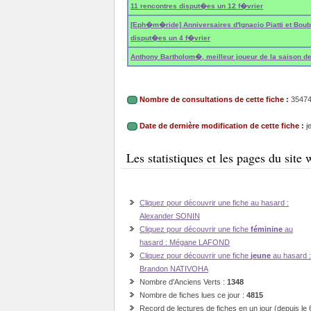
11 rencontres disput�es un 12 f�vrier
[Eph�m�ride] Anniversaires d'Ignacio Piatti et Bou
disput�es un 4 f�vrier
Anthony Bartholom�, meilleur joueur de la saison de 
Nombre de consultations de cette fiche :
3547
Date de dernière modification de cette fiche :
je
Les statistiques et les pages du sit
Cliquez pour découvrir une fiche au hasard :
Alexander SONIN
Cliquez pour découvrir une fiche
féminine
au
hasard : Mégane LAFOND
Cliquez pour découvrir une fiche
jeune
au hasard :
Brandon NATIVOHA
Nombre d'Anciens Verts :
1348
Nombre de fiches lues ce jour :
4815
Record de lectures de fiches en un jour (depuis le 