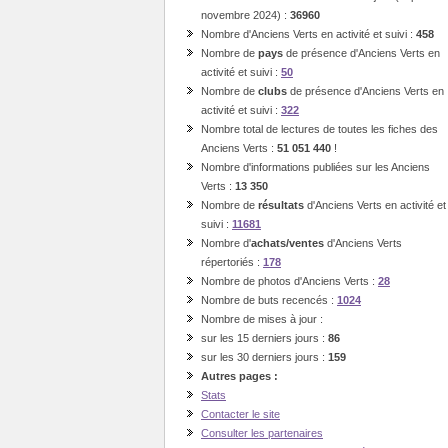
novembre 2024) :
36960
Nombre d'Anciens Verts en activité et suivi :
458
Nombre de
pays
de présence d'Anciens Verts en
activité et suivi :
50
Nombre de
clubs
de présence d'Anciens Verts en
activité et suivi :
322
Nombre total de lectures de toutes les fiches des
Anciens Verts :
51 051 440
!
Nombre d'informations publiées sur les Anciens
Verts :
13 350
Nombre de
résultats
d'Anciens Verts en activité et
suivi :
11681
Nombre d'
achats/ventes
d'Anciens Verts
répertoriés :
178
Nombre de photos d'Anciens Verts :
28
Nombre de buts recencés :
1024
Nombre de mises à jour :
sur les 15 derniers jours :
86
sur les 30 derniers jours :
159
Autres pages :
Stats
Contacter le site
Consulter les partenaires