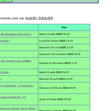
ensverts.com sur
AndrÃ© SOULIER
:
Date
ey � Aboubaka Soumahoro
Mardi 14 juillet
2026
08:39
Or MLS !
Lundi 06 octobre
2025
13:53
Dimanche 05 avril
2020
11:39
Dimanche 29 novembre
2015
06:46
hes des joueurs des ann�es
Samedi 14 décembre
2013
11:47
f Keita
Mardi 16 juillet
2013
09:57
s
Mercredi 29 août
2012
10:05
 et Kachloul ; 4 rencontres
Dimanche 19 février
2012
00:00
ques Grattarola ; 13
Jeudi 16 février
2012
00:00
ssassi Fellahi, Pierre Sbaiz ;
Dimanche 12 février
2012
00:00