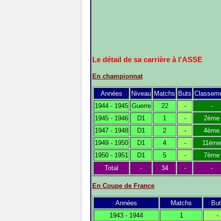
Le détail de sa carrière à l'ASSE
En championnat
Années
Niveau
Matchs
Buts
Classem
1944 - 1945
Guerre
22
-
-
1945 - 1946
D1
1
-
2ème
1947 - 1948
D1
2
-
4ème
1949 - 1950
D1
4
-
11ème
1950 - 1951
D1
5
-
7ème
Total
-
34
-
-
En Coupe de France
Années
Matchs
But
1943 - 1944
1
-