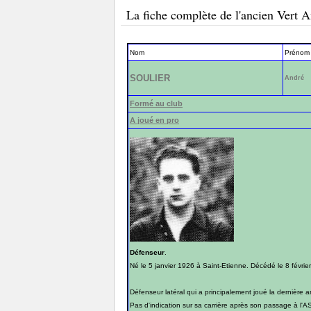
La fiche complète de l'ancien Ver
Nom
Prénom
SOULIER
André
Formé au club
A joué en pro
Défenseur
.
Né le 5 janvier 1926 à Saint-Etienne. Décédé le 8 févrie
Défenseur latéral qui a principalement joué la dernière
Pas d'indication sur sa carrière après son passage à l'