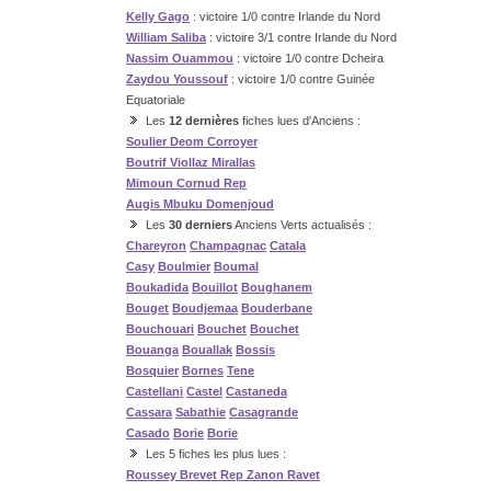
Kelly Gago
: victoire 1/0 contre Irlande du Nord
William Saliba
: victoire 3/1 contre Irlande du Nord
Nassim Ouammou
: victoire 1/0 contre Dcheira
Zaydou Youssouf
: victoire 1/0 contre Guinée
Equatoriale
Les
12 dernières
fiches lues d'Anciens :
Soulier
Deom
Corroyer
Boutrif
Viollaz
Mirallas
Mimoun
Cornud
Rep
Augis
Mbuku
Domenjoud
Les
30 derniers
Anciens Verts actualisés :
Chareyron
Champagnac
Catala
Casy
Boulmier
Boumal
Boukadida
Bouillot
Boughanem
Bouget
Boudjemaa
Bouderbane
Bouchouari
Bouchet
Bouchet
Bouanga
Bouallak
Bossis
Bosquier
Bornes
Tene
Castellani
Castel
Castaneda
Cassara
Sabathie
Casagrande
Casado
Borie
Borie
Les 5 fiches les plus lues :
Roussey
Brevet
Rep
Zanon
Ravet