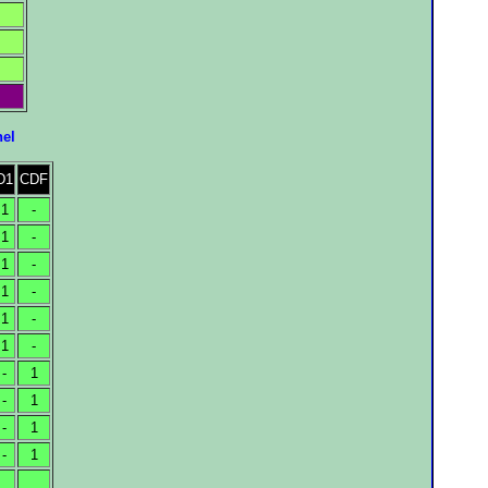
nel
D1
CDF
1
-
1
-
1
-
1
-
1
-
1
-
-
1
-
1
-
1
-
1