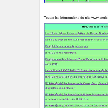
Toutes les informations du site www.anci
Titre
, cliquez sur le titre
Les 14 derni�res fiches cr��es, de Kaylan Bradl
Denis Bouanga en lutte avec Messi pour le Soulier d'
[Site] 20 fiches mises � jour ce jour
[Site] 21 fiches modifi�es
[Site] 4 nouvelles fiches et 25 modifications de fic
1940-1950
Le maillot de l'ASSE 2013-2014 rend hommage � Sali
[Site] 25 nouvelles fiches compl�t�es et 5 nouvelle
[Eph�m�ride] Anniversaire de Carrot, Ferri, Glovacki
disput�es un 19 f�vrier
[Eph�m�ride] Anniversaire de Robert Jacques et Jac
rencontres disput�es un 16 f�vrier
[Eph�m�ride] Anniversaire de Jean-Pierre Cyprien, A