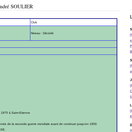
t André SOULIER
Club
S
Niveau : Décédé
[
e
P
B
S
[
a
J
[
C
f
L
[
r 1975 à Saint-Etienne
K
 année de la seconde guerre mondiale avant de continuer jusqu'en 1950.
D
ASSE.
[