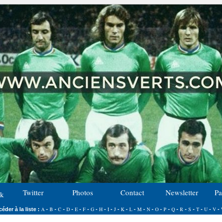
Twitter
Photos
Contact
Newsletter
Pa
k
A
B
C
D
E
F
G
H
I
J
K
L
M
N
O
P
Q
R
S
T
U
V
éder à la liste :
-
-
-
-
-
-
-
-
-
-
-
-
-
-
-
-
-
-
-
-
-
-