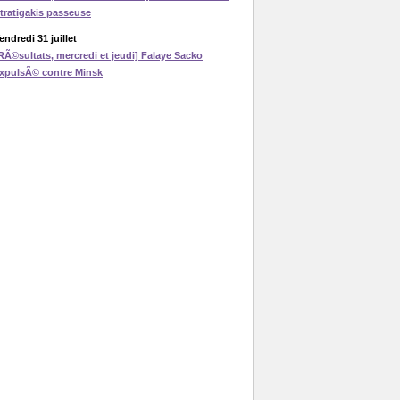
tratigakis passeuse
endredi 31 juillet
RÃ©sultats, mercredi et jeudi] Falaye Sacko
xpulsÃ© contre Minsk