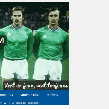
rtenaires
Anniversaire
Archives
W
X
Y
Z
féminines
entraîneurs
-
-
-
-
-