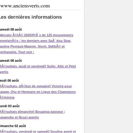
www.anciensverts.com
Les dernières informations
amedi 08 août
Mercato Ã©tÃ© 2026]PrÃ¨s de 125 mouvements
nregistrÃ©s : les derniers avec SaÃ¯dou Sow,
auline Peyraud-Magnin, Storti, SidibÃ© et
enhassine. Tout voir :
amedi 08 août
RÃ©sultats, jeudi et vendredi] Suljic, Aljic et Petit
vertis
eudi 06 août
RÃ©sultats, dÃ©but de semaine] Victoire pour
arage, Otu et Hermann en Ligue des Champions
Ã©minine
undi 03 août
RÃ©sultats dimanche] Bouanga passeur ;
aramoko et Nzuzi avertis
imanche 02 août
RÃ©sultats, vendredi et samedi] Douline averti et