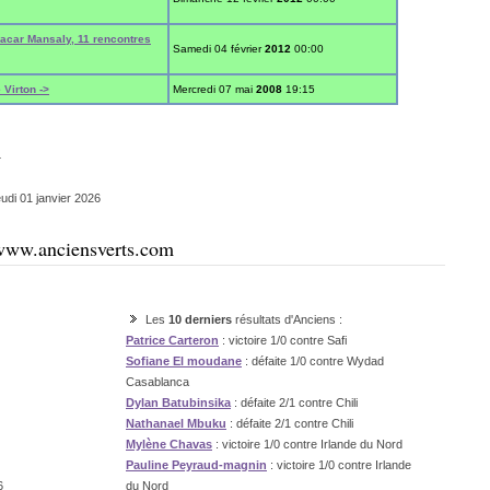
bacar Mansaly, 11 rencontres
Samedi 04 février
2012
00:00
Virton ->
Mercredi 07 mai
2008
19:15
4
udi 01 janvier 2026
e www.anciensverts.com
Les
10 derniers
résultats d'Anciens :
Patrice Carteron
: victoire 1/0 contre Safi
Sofiane El moudane
: défaite 1/0 contre Wydad
Casablanca
Dylan Batubinsika
: défaite 2/1 contre Chili
Nathanael Mbuku
: défaite 2/1 contre Chili
Mylène Chavas
: victoire 1/0 contre Irlande du Nord
Pauline Peyraud-magnin
: victoire 1/0 contre Irlande
6
du Nord