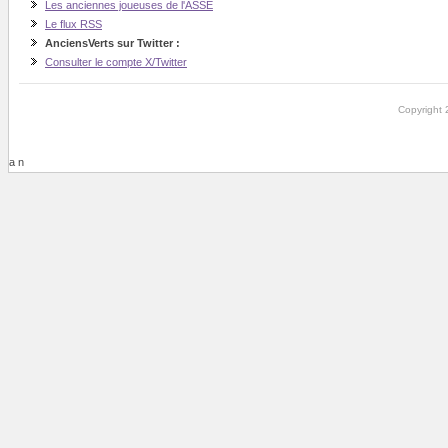
Les anciennes joueuses de l'ASSE
Le flux RSS
AnciensVerts sur Twitter :
Consulter le compte X/Twitter
Copyright 
a n