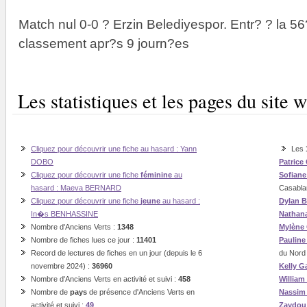
Match nul 0-0 ? Erzin Belediyespor. Entr? ? la 5
classement apr?s 9 journ?es
Les statistiques et les pages du sit
Cliquez pour découvrir une fiche au hasard : Yann
Les
DOBO
Patrice
Cliquez pour découvrir une fiche
féminine
au
Sofian
hasard : Maeva BERNARD
Casabla
Cliquez pour découvrir une fiche
jeune
au hasard :
Dylan B
In�s BENHASSINE
Nathan
Nombre d'Anciens Verts :
1348
Mylène
Nombre de fiches lues ce jour :
11401
Paulin
Record de lectures de fiches en un jour (depuis le 6
du Nord
novembre 2024) :
36960
Kelly G
Nombre d'Anciens Verts en activité et suivi :
458
William
Nombre de
pays
de présence d'Anciens Verts en
Nassi
activité et suivi :
49
Zaydou