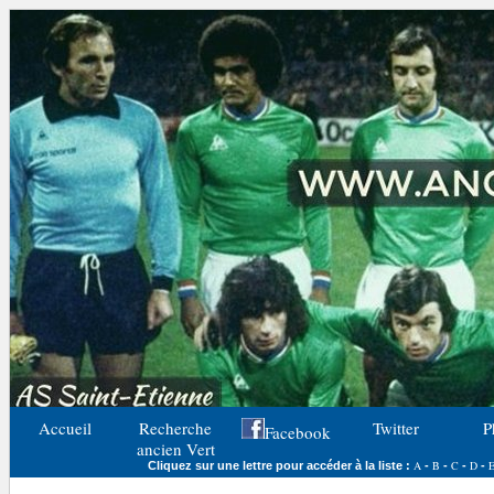
Accueil
Recherche
Twitter
P
Facebook
ancien Vert
A
B
C
D
Cliquez sur une lettre pour accéder à la liste :
-
-
-
-