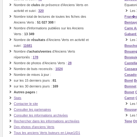
Nombre de
clubs
de présence d'Anciens Verts en
Equatori
activité et suivi :
320
Les
Nombre total de lectures de toutes les fiches des
Fran�o
Anciens Verts :
51 027 308
!
Bentay
Nombre d'informations publiées sur les Anciens
Carre
A
Verts :
13 349
Gabard
Nombre de
résultats
d'Anciens Verts en activité et
Les
suivi :
11681
Boucho
Nombre d'
achats/ventes
d'Anciens Verts
Bouan
répertoriés :
178
Bosqui
Nombre de photos d'Anciens Verts :
28
Castell
Nombre de buts recencés :
1024
Cassar
Nombre de mises à jour :
Casado
sur les 15 derniers jours :
81
Borel
B
sur les 30 derniers jours :
169
Bonnet
Autres pages :
Bonet
C
Stats
Carrot
Contacter le site
Les 5
Consulter les partenaires
Rousse
Consulter les informations archivées
Les 
Rechercher dans les informations archivées
Tene
O
Des photos d'anciens Verts
Tous les anciens Verts buteurs en Ligue1/D1