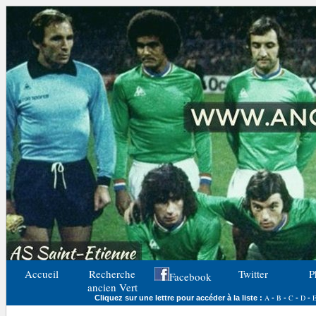
Accueil
Recherche
Twitter
P
Facebook
ancien Vert
A
B
C
D
Cliquez sur une lettre pour accéder à la liste :
-
-
-
-