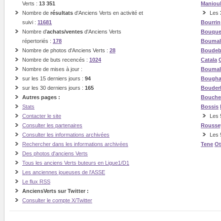
Verts :
13 351
Maniou
Nombre de
résultats
d'Anciens Verts en activité et
Les
suivi :
11681
Bourrin
Nombre d'
achats/ventes
d'Anciens Verts
Bouque
répertoriés :
178
Boumal
Nombre de photos d'Anciens Verts :
28
Boude
Nombre de buts recencés :
1024
Catala
Nombre de mises à jour :
Boumal
sur les 15 derniers jours :
94
Bough
sur les 30 derniers jours :
165
Bouder
Autres pages :
Bouche
Stats
Bossis
Contacter le site
Les 5
Consulter les partenaires
Rousse
Consulter les informations archivées
Les 
Rechercher dans les informations archivées
Tene
O
Des photos d'anciens Verts
Tous les anciens Verts buteurs en Ligue1/D1
Les anciennes joueuses de l'ASSE
Le flux RSS
AnciensVerts sur Twitter :
Consulter le compte X/Twitter