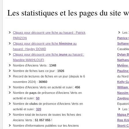
Les statistiques et les pages du sit
Cliquez pour découvrir une fiche au hasard : Patrick
Les
PARIZON
Patrice
Cliquez pour découvrir une fiche
féminine
au
Sofian
hasard : Hayley DOWD
Casabla
Cliquez pour découvrir une fiche
jeune
au hasard :
Dylan B
Maedine MAKHLOUFI
Nathan
Nombre d'Anciens Verts :
1348
Mylène
Nombre de fiches lues ce jour :
1926
Paulin
Record de lectures de fiches en un jour (depuis le 6
du Nord
novembre 2024) :
36960
Kelly G
Nombre d'Anciens Verts en activité et suivi :
456
William
Nombre de
pays
de présence d'Anciens Verts en
Nassi
activité et suivi :
50
Zaydou
Nombre de
clubs
de présence d'Anciens Verts en
Equatori
activité et suivi :
320
Les
Nombre total de lectures de toutes les fiches des
Maiga
P
Anciens Verts :
51 057 055
!
Rep
Kr
Nombre d'informations publiées sur les Anciens
Storti
C