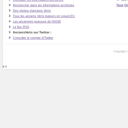
Rechercher dans les informations archivées
Tene
O
Des photos d'anciens Verts
Tous les anciens Verts buteurs en Ligue1/D1
Les anciennes joueuses de l'ASSE
Le flux RSS
AnciensVerts sur Twitter :
Consulter le compte X/Twitter
Copyright 
a n