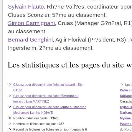
Sylvain Flauto
, Rh?ne-Vall?es, coordinateur sport
Cluses Sconzier. 5?me au classement.
Simon Carmignani
, Cruas (Manager G?n?ral, R1)
au classement.
Bernard Genghini
, Agiir Florival (Pr?sident, R3) :
Ingersheim. 2?me au classement.
Les statistiques et les pages du sit
Cliquez pour découvrir une fiche au hasard : Elie
Les
BAUP
Patrice
Cliquez pour découvrir une fiche
féminine
au
Sofian
hasard : Lisa MARTINEZ
Casabla
Cliquez pour découvrir une fiche
jeune
au hasard :
Dylan B
Mouhamed Lamine NDIAYE
Nathan
Nombre d'Anciens Verts :
1348
Mylène
Nombre de fiches lues ce jour :
987
Paulin
Record de lectures de fiches en un jour (depuis le 6
du Nord