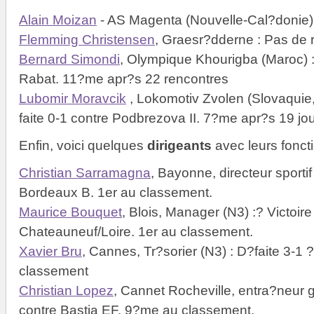
Alain Moizan
- AS Magenta (Nouvelle-Cal?donie) 
Flemming Christensen
, Graesr?dderne : Pas de 
Bernard Simondi
, Olympique Khourigba (Maroc) 
Rabat. 11?me apr?s 22 rencontres
Lubomir Moravcik
, Lokomotiv Zvolen (Slovaquie, 
faite 0-1 contre Podbrezova II. 7?me apr?s 19 jo
Enfin, voici quelques
dirigeants
avec leurs fonct
Christian Sarramagna
, Bayonne, directeur sportif 
Bordeaux B. 1er au classement.
Maurice Bouquet
, Blois, Manager (N3) :? Victoire
Chateauneuf/Loire. 1er au classement.
Xavier Bru
, Cannes, Tr?sorier (N3) : D?faite 3-1 
classement
Christian Lopez
, Cannet Rocheville, entra?neur g?
contre Bastia EF. 9?me au classement.