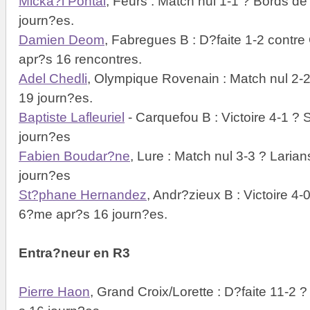
Micka?l Pontal
, Feurs : Match nul 1-1 ? Bords 
journ?es.
Damien Deom
, Fabregues B : D?faite 1-2 contr
apr?s 16 rencontres.
Adel Chedli
, Olympique Rovenain : Match nul 2-2
19 journ?es.
Baptiste Lafleuriel
- Carquefou B : Victoire 4-1 ?
journ?es
Fabien Boudar?ne
, Lure : Match nul 3-3 ? Lari
journ?es
St?phane Hernandez
, Andr?zieux B : Victoire 4
6?me apr?s 16 journ?es.
Entra?neur en R3
Pierre Haon
, Grand Croix/Lorette : D?faite 11-2