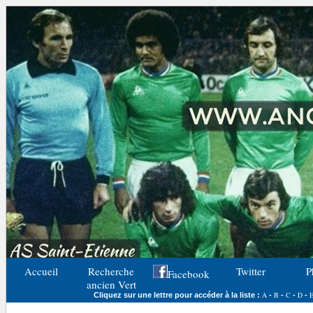
Accueil
Recherche
Twitter
P
Facebook
ancien Vert
A
B
C
D
Cliquez sur une lettre pour accéder à la liste :
-
-
-
-