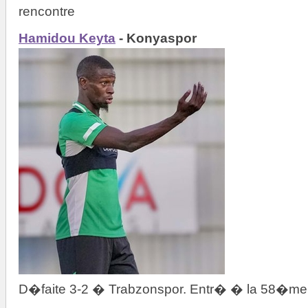
rencontre
Hamidou Keyta
- Konyaspor
D�faite 3-2 � Trabzonspor. Entr� � la 58�me