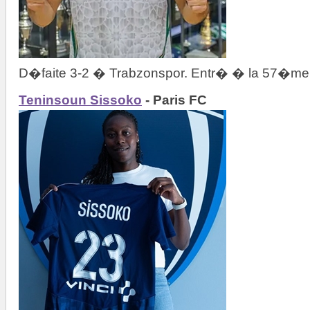
D�faite 3-2 � Trabzonspor. Entr� � la 57�me
Teninsoun Sissoko
- Paris FC