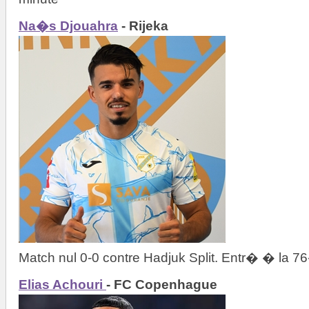
Na�s Djouahra
- Rijeka
Match nul 0-0 contre Hadjuk Split. Entr� � la 
Elias Achouri
- FC Copenhague