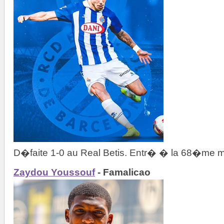
D�faite 1-0 au Real Betis. Entr� � la 68�me m
Zaydou Youssouf
- Famalicao