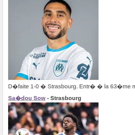
D�faite 1-0 � Strasbourg. Entr� � la 63�me 
Sa�dou Sow
- Strasbourg