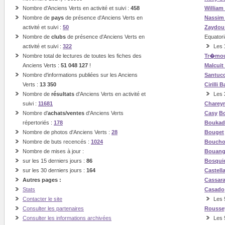
Nombre d'Anciens Verts en activité et suivi :
458
William
Nombre de
pays
de présence d'Anciens Verts en
Nassi
activité et suivi :
50
Zaydou
Nombre de
clubs
de présence d'Anciens Verts en
Equatori
activité et suivi :
322
Les
Nombre total de lectures de toutes les fiches des
Tr�mou
Anciens Verts :
51 048 127
!
Malcuit
Nombre d'informations publiées sur les Anciens
Santucc
Verts :
13 350
Cirilli
B
Nombre de
résultats
d'Anciens Verts en activité et
Les
suivi :
11681
Charey
Nombre d'
achats/ventes
d'Anciens Verts
Casy
Bo
répertoriés :
178
Boukad
Nombre de photos d'Anciens Verts :
28
Bouget
Nombre de buts recencés :
1024
Boucho
Nombre de mises à jour :
Bouan
sur les 15 derniers jours :
86
Bosqui
sur les 30 derniers jours :
164
Castell
Autres pages :
Cassar
Stats
Casado
Contacter le site
Les 5
Consulter les partenaires
Rousse
Consulter les informations archivées
Les 