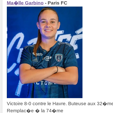
Ma�lle Garbino
- Paris FC
Victoire 8-0 contre le Havre. Buteuse aux 32�
Remplac�e � la 74�me