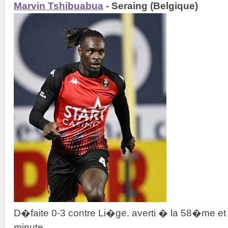
Marvin Tshibuabua
- Seraing (Belgique)
D�faite 0-3 contre Li�ge. averti � la 58�me
minute