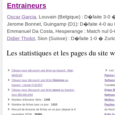
Entraineurs
Oscar Garcia
, Louvain (Belgique) : D�faite 3-0
Jerome Bonnet, Guingamp (D1): D�faite 4-0 au
Emmanuel Da Costa, Hesperange : Match nul 0-
Didier Tholot
, Sion (Suisse) : D�faite 1-0 � Zuri
Les statistiques et les pages du sit
Cliquez pour découvrir une fiche au hasard : Alain
Les
MASUDI
Patrice
Cliquez pour découvrir une fiche
féminine
au
Sofian
hasard : Léonie FLEURY
Casabla
Cliquez pour découvrir une fiche
jeune
au hasard :
Dylan B
Ines BELMILIANI
Nathan
Nombre d'Anciens Verts :
1348
Mylène
Nombre de fiches lues ce jour :
1410
Paulin
Record de lectures de fiches en un jour (depuis le 6
du Nord
novembre 2024) :
36960
Kelly G