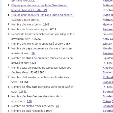
Bertrand FAYOLLE
Patrice
Cliquez pour découvrir une fiche
féminine
au
Sofian
hasard : Maeva CLEMARON
Casabla
Cliquez pour découvrir une fiche
jeune
au hasard :
Dylan B
Valentin CENATIEMPO
Nathan
Nombre d'Anciens Verts :
1348
Mylène
Nombre de fiches lues ce jour :
6017
Paulin
Record de lectures de fiches en un jour (depuis le 6
du Nord
novembre 2024) :
36960
Kelly G
Nombre d'Anciens Verts en activité et suivi :
457
William
Nombre de
pays
de présence d'Anciens Verts en
Nassi
activité et suivi :
50
Zaydou
Nombre de
clubs
de présence d'Anciens Verts en
Equatori
activité et suivi :
321
Les
Nombre total de lectures de toutes les fiches des
Kies
Pa
Anciens Verts :
51 052 580
!
Epalle
Nombre d'informations publiées sur les Anciens
Rolland
Verts :
13 351
Blassy
Nombre de
résultats
d'Anciens Verts en activité et
Les
suivi :
11681
Boumal
Nombre d'
achats/ventes
d'Anciens Verts
Boude
répertoriés :
178
Catala
Nombre de photos d'Anciens Verts :
28
Boumal
Nombre de buts recencés :
1024
Bough