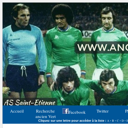
Accueil
Recherche
Twitter
P
Facebook
ancien Vert
A
B
C
D
Cliquez sur une lettre pour accéder à la liste :
-
-
-
-