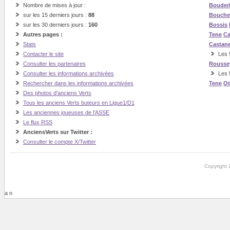
Nombre de mises à jour :
Bouder
sur les 15 derniers jours :
88
Bouche
sur les 30 derniers jours :
160
Bossis
Autres pages :
Tene
Ca
Stats
Castan
Contacter le site
Les 5
Consulter les partenaires
Rousse
Consulter les informations archivées
Les 
Rechercher dans les informations archivées
Tene
O
Des photos d'anciens Verts
Tous les anciens Verts buteurs en Ligue1/D1
Les anciennes joueuses de l'ASSE
Le flux RSS
AnciensVerts sur Twitter :
Consulter le compte X/Twitter
Copyright 
a n