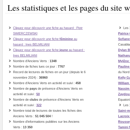
Les statistiques et les pages du sit
Cliquez pour découvrir une fiche au hasard : Piotr
Les
SWIERCZEWSKI
Patrice
Cliquez pour découvrir une fiche
féminine
au
Sofian
hasard : Ines BELMILIANI
Casabla
Cliquez pour découvrir une fiche
jeune
au hasard :
Dylan B
Ines BELMILIANI
Nathan
Nombre d'Anciens Verts :
1348
Mylène
Nombre de fiches lues ce jour :
7767
Paulin
Record de lectures de fiches en un jour (depuis le 6
du Nord
novembre 2024) :
36960
Kelly G
Nombre d'Anciens Verts en activité et suivi :
458
William
Nombre de
pays
de présence d'Anciens Verts en
Nassi
activité et suivi :
50
Zaydou
Nombre de
clubs
de présence d'Anciens Verts en
Equatori
activité et suivi :
322
Les
Nombre total de lectures de toutes les fiches des
Saint-m
Anciens Verts :
51 045 504
!
Lacroix
Nombre d'informations publiées sur les Anciens
Rousse
Verts :
13 350
Tamini