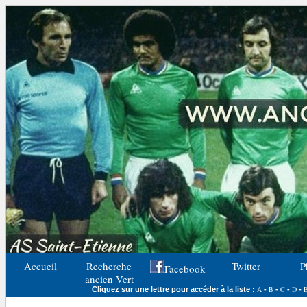
Accueil
Recherche
Twitter
P
Facebook
ancien Vert
A
B
C
D
Cliquez sur une lettre pour accéder à la liste :
-
-
-
-