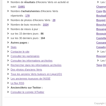
Nombre de
résultats
d'Anciens Verts en activité et
Les
suivi :
11681
Charey
Nombre d'
achats/ventes
d'Anciens Verts
Casy
Bo
répertoriés :
178
Boukad
Nombre de photos d'Anciens Verts :
28
Bouget
Nombre de buts recencés :
1024
Boucho
Nombre de mises à jour :
Bouan
sur les 15 derniers jours :
86
Bosqui
sur les 30 derniers jours :
164
Castell
Autres pages :
Cassar
Stats
Casado
Contacter le site
Les 5
Consulter les partenaires
Rousse
Consulter les informations archivées
Les 
Rechercher dans les informations archivées
Tene
O
Des photos d'anciens Verts
Tous les anciens Verts buteurs en Ligue1/D1
Les anciennes joueuses de l'ASSE
Le flux RSS
AnciensVerts sur Twitter :
Consulter le compte X/Twitter
Copyright 