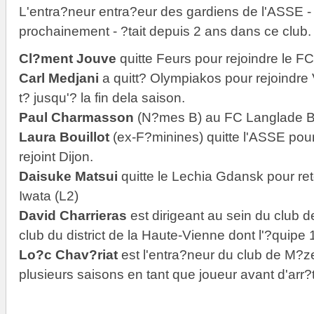
L'entra?neur entra?eur des gardiens de l'ASSE - do
prochainement - ?tait depuis 2 ans dans ce club.
Cl?ment Jouve
quitte Feurs pour rejoindre le F
Carl Medjani
a quitt? Olympiakos pour rejoindre 
t? jusqu'? la fin dela saison.
Paul Charmasson
(N?mes B) au FC Langlade B
Laura Bouillot
(ex-F?minines) quitte l'ASSE pour
rejoint Dijon.
Daisuke Matsui
quitte le Lechia Gdansk pour re
Iwata (L2)
David Charrieras
est dirigeant au sein du club 
club du district de la Haute-Vienne dont l'?quipe 1
Lo?c Chav?riat
est l'entra?neur du club de M?ze
plusieurs saisons en tant que joueur avant d'arr?t