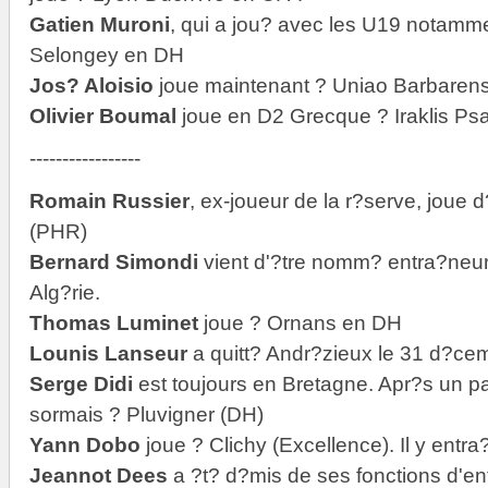
Gatien Muroni
, qui a jou? avec les U19 notamm
Selongey en DH
Jos? Aloisio
joue maintenant ? Uniao Barbarense
Olivier Boumal
joue en D2 Grecque ? Iraklis Ps
-----------------
Romain Russier
, ex-joueur de la r?serve, joue
(PHR)
Bernard Simondi
vient d'?tre nomm? entra?neur
Alg?rie.
Thomas Luminet
joue ? Ornans en DH
Lounis Lanseur
a quitt? Andr?zieux le 31 d?ce
Serge Didi
est toujours en Bretagne. Apr?s un pa
sormais ? Pluvigner (DH)
Yann Dobo
joue ? Clichy (Excellence). Il y ent
Jeannot Dees
a ?t? d?mis de ses fonctions d'en