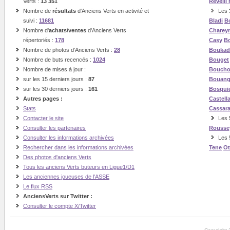
Verts :
13 351
Revelli
Nombre de
résultats
d'Anciens Verts en activité et
Les
suivi :
11681
Bladi
B
Nombre d'
achats/ventes
d'Anciens Verts
Charey
répertoriés :
178
Casy
Bo
Nombre de photos d'Anciens Verts :
28
Boukad
Nombre de buts recencés :
1024
Bouget
Nombre de mises à jour :
Boucho
sur les 15 derniers jours :
87
Bouan
sur les 30 derniers jours :
161
Bosqui
Autres pages :
Castell
Stats
Cassar
Contacter le site
Les 5
Consulter les partenaires
Rousse
Consulter les informations archivées
Les 
Rechercher dans les informations archivées
Tene
O
Des photos d'anciens Verts
Tous les anciens Verts buteurs en Ligue1/D1
Les anciennes joueuses de l'ASSE
Le flux RSS
AnciensVerts sur Twitter :
Consulter le compte X/Twitter