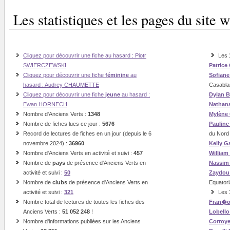
Les statistiques et les pages du sit
Cliquez pour découvrir une fiche au hasard : Piotr
Les
SWIERCZEWSKI
Patrice
Cliquez pour découvrir une fiche
féminine
au
Sofian
hasard : Audrey CHAUMETTE
Casabla
Cliquez pour découvrir une fiche
jeune
au hasard :
Dylan B
Ewan HORNECH
Nathan
Nombre d'Anciens Verts :
1348
Mylène
Nombre de fiches lues ce jour :
5676
Paulin
Record de lectures de fiches en un jour (depuis le 6
du Nord
novembre 2024) :
36960
Kelly G
Nombre d'Anciens Verts en activité et suivi :
457
William
Nombre de
pays
de présence d'Anciens Verts en
Nassi
activité et suivi :
50
Zaydou
Nombre de
clubs
de présence d'Anciens Verts en
Equatori
activité et suivi :
321
Les
Nombre total de lectures de toutes les fiches des
Fran�o
Anciens Verts :
51 052 248
!
Lobello
Nombre d'informations publiées sur les Anciens
Corroye