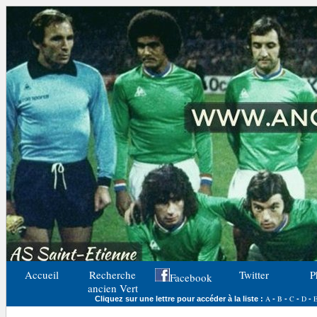
Accueil
Recherche
Twitter
P
Facebook
ancien Vert
A
B
C
D
Cliquez sur une lettre pour accéder à la liste :
-
-
-
-