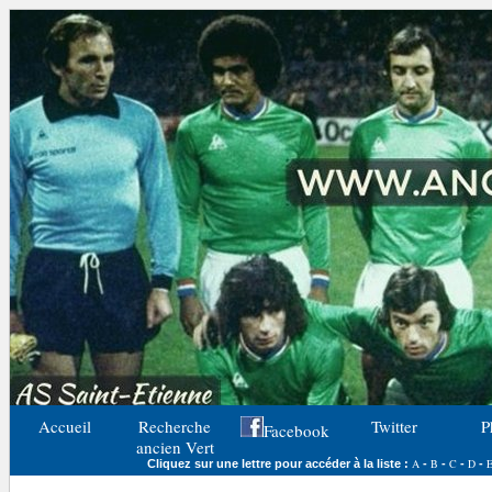
Accueil
Recherche
Twitter
P
Facebook
ancien Vert
A
B
C
D
Cliquez sur une lettre pour accéder à la liste :
-
-
-
-