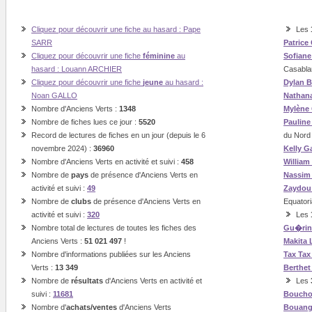
Cliquez pour découvrir une fiche au hasard : Pape
Les
SARR
Patrice
Cliquez pour découvrir une fiche
féminine
au
Sofian
hasard : Louann ARCHIER
Casabla
Cliquez pour découvrir une fiche
jeune
au hasard :
Dylan B
Noan GALLO
Nathan
Nombre d'Anciens Verts :
1348
Mylène
Nombre de fiches lues ce jour :
5520
Paulin
Record de lectures de fiches en un jour (depuis le 6
du Nord
novembre 2024) :
36960
Kelly G
Nombre d'Anciens Verts en activité et suivi :
458
William
Nombre de
pays
de présence d'Anciens Verts en
Nassi
activité et suivi :
49
Zaydou
Nombre de
clubs
de présence d'Anciens Verts en
Equatori
activité et suivi :
320
Les
Nombre total de lectures de toutes les fiches des
Gu�rin
Anciens Verts :
51 021 497
!
Makita
Nombre d'informations publiées sur les Anciens
Tax
Tax
Verts :
13 349
Berthet
Nombre de
résultats
d'Anciens Verts en activité et
Les
suivi :
11681
Boucho
Nombre d'
achats/ventes
d'Anciens Verts
Bouan