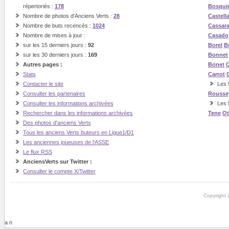
répertoriés :
178
Bosqui
Nombre de photos d'Anciens Verts :
28
Castell
Nombre de buts recencés :
1024
Cassar
Nombre de mises à jour :
Casado
sur les 15 derniers jours :
92
Borel
B
sur les 30 derniers jours :
169
Bonnet
Autres pages :
Bonet
C
Stats
Carrot
Contacter le site
Les 5
Consulter les partenaires
Rousse
Consulter les informations archivées
Les 
Rechercher dans les informations archivées
Tene
O
Des photos d'anciens Verts
Tous les anciens Verts buteurs en Ligue1/D1
Les anciennes joueuses de l'ASSE
Le flux RSS
AnciensVerts sur Twitter :
Consulter le compte X/Twitter
Copyright 
a n