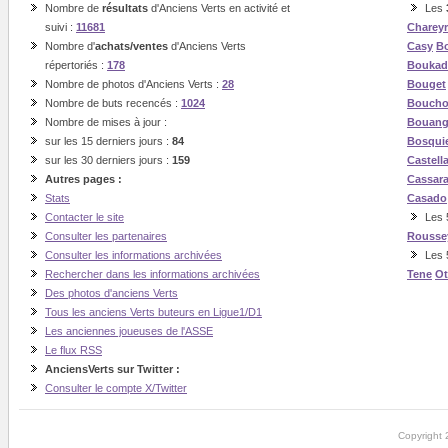
Nombre de
résultats
d'Anciens Verts en activité et
Les
suivi :
11681
Charey
Nombre d'
achats/ventes
d'Anciens Verts
Casy
Bo
répertoriés :
178
Boukad
Nombre de photos d'Anciens Verts :
28
Bouget
Nombre de buts recencés :
1024
Boucho
Nombre de mises à jour :
Bouan
sur les 15 derniers jours :
84
Bosqui
sur les 30 derniers jours :
159
Castell
Autres pages :
Cassar
Stats
Casado
Contacter le site
Les 5
Consulter les partenaires
Rousse
Consulter les informations archivées
Les 
Rechercher dans les informations archivées
Tene
O
Des photos d'anciens Verts
Tous les anciens Verts buteurs en Ligue1/D1
Les anciennes joueuses de l'ASSE
Le flux RSS
AnciensVerts sur Twitter :
Consulter le compte X/Twitter
Copyright 