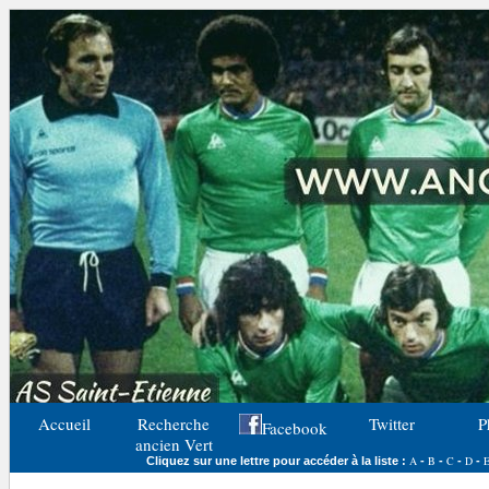
Accueil
Recherche
Twitter
P
Facebook
ancien Vert
A
B
C
D
Cliquez sur une lettre pour accéder à la liste :
-
-
-
-