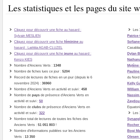
Les statistiques et les pages du sit
Cliquez pour découvrir une fiche au hasard :
Les
Sylvain MESLIEN
Patrice
Cliquez pour découvrir une fiche
féminine
au
Sofian
hasard : Laëtitia AGAB-CLUZEL
Casabla
Cliquez pour découvrir une fiche
jeune
au hasard :
Dylan B
Kenzo KIES
Nathan
Nombre d'Anciens Verts :
1348
Mylène
Nombre de fiches lues ce jour :
5204
Paulin
Record de lectures de fiches en un jour (depuis le 6
du Nord
novembre 2024) :
36960
Kelly G
Nombre d'Anciens Verts en activité et suivi :
458
William
Nombre de
pays
de présence d'Anciens Verts en
Nassi
activité et suivi :
50
Zaydou
Nombre de
clubs
de présence d'Anciens Verts en
Equatori
activité et suivi :
322
Les
Nombre total de lectures de toutes les fiches des
Synaeg
Anciens Verts :
51 051 803
!
Rocher
Nombre d'informations publiées sur les Anciens
Bogi
Ma
Verts :
13 350
Olesen