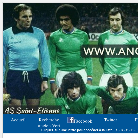
Accueil
Recherche
Twitter
P
Facebook
ancien Vert
A
B
C
D
Cliquez sur une lettre pour accéder à la liste :
-
-
-
-