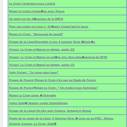
Le Crom s'entretient avec Lorient
Ronan Le Crom s'entra�ne avec Troyes
Un point sur les d�cisions de la DNCG
Pour son retour en Ligue 1, Gr�gory Coupet boit la tasse
Ronan Le Crom : "Beaucoup de positif"
[Coupe de la Ligue]Grenoble et ses 4 anciens Verts �limin�s
Viviani, Le Crom et Matsui en photos, partie 2/2
Viviani, Le Crom et Matsui en vid�os lors d'un entra�nement du GF38
Viviani, Le Crom et Matsui en photos, partie 1/2
Jody Viviani : "Je viens pour jouer"
[Coupe de France] Ronan le Crom n'ira pas au Stade de France
[Coupe de France]Ronan Le Crom : " Un rendez-vous historique"
Ronan Le Crom signe � Grenoble
Julien Sabl� titulaire contre Saint-Etienne
[Coupe de la Ligue] Un titre pour Camara, Armand et Alonzo
Finale de la coupe de la Ligue, 5 Anciens Verts � Lens ou au PSG : Alonzo,
Armand, Camara, Le Crom, Sabl�