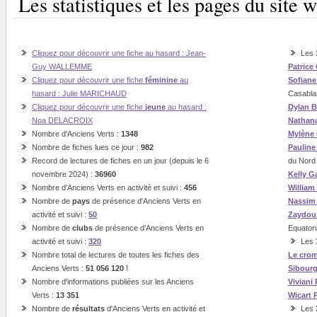
Les statistiques et les pages du sit
Cliquez pour découvrir une fiche au hasard : Jean-
Les
Guy WALLEMME
Patrice
Cliquez pour découvrir une fiche
féminine
au
Sofian
hasard : Julie MARICHAUD
Casabla
Cliquez pour découvrir une fiche
jeune
au hasard :
Dylan B
Noa DELACROIX
Nathan
Nombre d'Anciens Verts :
1348
Mylène
Nombre de fiches lues ce jour :
982
Paulin
Record de lectures de fiches en un jour (depuis le 6
du Nord
novembre 2024) :
36960
Kelly G
Nombre d'Anciens Verts en activité et suivi :
456
William
Nombre de
pays
de présence d'Anciens Verts en
Nassi
activité et suivi :
50
Zaydou
Nombre de
clubs
de présence d'Anciens Verts en
Equatori
activité et suivi :
320
Les
Nombre total de lectures de toutes les fiches des
Le cro
Anciens Verts :
51 056 120
!
Sibour
Nombre d'informations publiées sur les Anciens
Viviani
Verts :
13 351
Wicart
Nombre de
résultats
d'Anciens Verts en activité et
Les