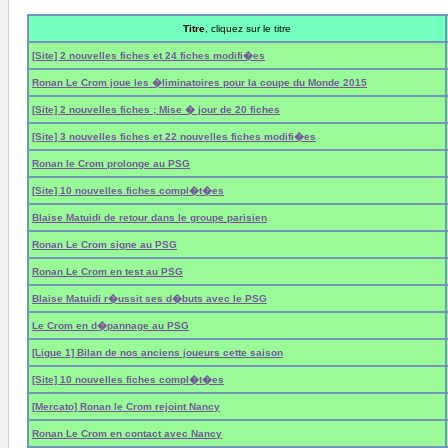
Titre
, cliquez sur le titre
[Site] 2 nouvelles fiches et 24 fiches modifi�es
Ronan Le Crom joue les �liminatoires pour la coupe du Monde 2015
[Site] 2 nouvelles fiches ; Mise � jour de 20 fiches
[Site] 3 nouvelles fiches et 22 nouvelles fiches modifi�es
Ronan le Crom prolonge au PSG
[Site] 10 nouvelles fiches compl�t�es
Blaise Matuidi de retour dans le groupe parisien
Ronan Le Crom signe au PSG
Ronan Le Crom en test au PSG
Blaise Matuidi r�ussit ses d�buts avec le PSG
Le Crom en d�pannage au PSG
[Ligue 1] Bilan de nos anciens joueurs cette saison
[Site] 10 nouvelles fiches compl�t�es
[Mercato] Ronan le Crom rejoint Nancy
Ronan Le Crom en contact avec Nancy