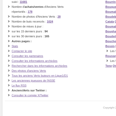
suivi :
11681
Bourrin
Nombre d'
achats/ventes
d'Anciens Verts
Bouque
répertoriés :
178
Boumal
Nombre de photos d'Anciens Verts :
28
Boude
Nombre de buts recencés :
1024
Catala
Nombre de mises à jour :
Boumal
sur les 15 derniers jours :
94
Bough
sur les 30 derniers jours :
165
Bouder
Autres pages :
Bouche
Stats
Bossis
Contacter le site
Les 5
Consulter les partenaires
Rousse
Consulter les informations archivées
Les 
Rechercher dans les informations archivées
Tene
O
Des photos d'anciens Verts
Tous les anciens Verts buteurs en Ligue1/D1
Les anciennes joueuses de l'ASSE
Le flux RSS
AnciensVerts sur Twitter :
Consulter le compte X/Twitter
Copyright 