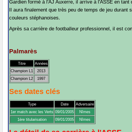
Gardien formé à l'AJ Auxerre, il arrive à l'ASSE en tan
Il aura finalement que très peu de temps de jeu durant
couleurs stéphanoises.
Après sa carrière de footballeur professionnel, il est c
Palmarès
Titre
Années
Champion L1
2013
Champion L2
1997
Ses dates clés
Type
Date
Adversaire
1er match avec les Verts
09/01/2005
Nîmes
1ère titularisation
09/01/2005
Nîmes