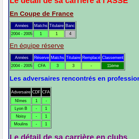
Le détail de sa carrière à l'ASSE
En Coupe de France
Années
Matchs
Titulaire
Banc
2004 - 2005
1
1
4
En équipe réserve
Années
Réserve
Matchs
Titulaire
Remplacé
Classement
2004 - 2005
CFA
3
3
-
11ème
Les adversaires rencontrés en profession
Adversaire
CDF
CFA
Nîmes
1
-
Lyon B
-
1
Noisy
-
1
Moulins
-
1
Le détail de sa carrière en clubs