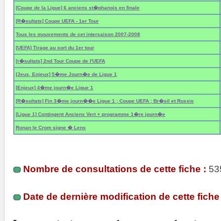
[Coupe de la Ligue] 6 anciens st�phanois en finale
[R�sultats] Coupe UEFA - 1er Tour
Tous les mouvements de cet intersaison 2007-2008
[UEFA] Tirage au sort du 1er tour
[r�sultats] 2nd Tour Coupe de l'UEFA
[Jeux, Enjeux] 5�me Journ�e de Ligue 1
[Enjeux] 4�me journ�e Ligue 1
[R�sultats] Fin 3�me journ��e Ligue 1 ; Coupe UEFA ; Br�sil et Russie
[Ligue 1] Contingent Anciens Vert + programme 1�re journ�e
Ronan le Crom signe � Lens
Nombre de consultations de cette fiche :
53
Date de dernière modification de cette fiche 