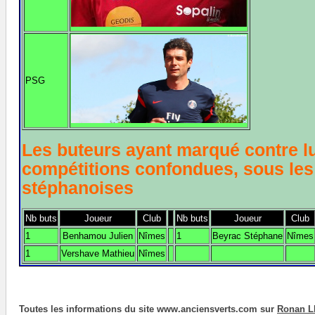
PSG
Les buteurs ayant marqué contre lu
compétitions confondues, sous les
stéphanoises
Nb buts
Joueur
Club
Nb buts
Joueur
Club
1
Benhamou Julien
Nîmes
1
Beyrac Stéphane
Nîmes
1
Vershave Mathieu
Nîmes
Toutes les informations du site www.anciensverts.com sur
Ronan 