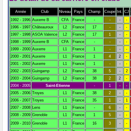
Année
Club
Niveau
Pays
Champ
Coupe
Int.
CJ
1992 - 1996
Auxerre B
CFA
France
-
-
-
-
1996 - 1997
Châteauroux
L2
France
17
-
-
-
1997 - 1998
ASOA Valence
L2
France
17
1
-
-
1998 - 1999
Auxerre B
CFA
France
-
-
-
-
1999 - 2000
Auxerre
L1
France
1
-
-
-
2000 - 2001
Auxerre
L1
France
1
4
2
-
2001 - 2002
Auxerre
L1
France
1
-
-
-
2002 - 2003
Guingamp
L2
France
38
5
-
2
2003 - 2004
Guingamp
L2
France
38
2
2
-
2004 - 2005
Saint-Etienne
-
1
-
-
2005 - 2006
Troyes
L1
France
38
2
-
-
2006 - 2007
Troyes
L1
France
35
1
-
1
2007 - 2008
Lens
L1
France
-
6
-
-
2008 - 2009
Grenoble
L1
France
1
5
-
-
2009 - 2010
Grenoble
L1
France
16
3
-
-